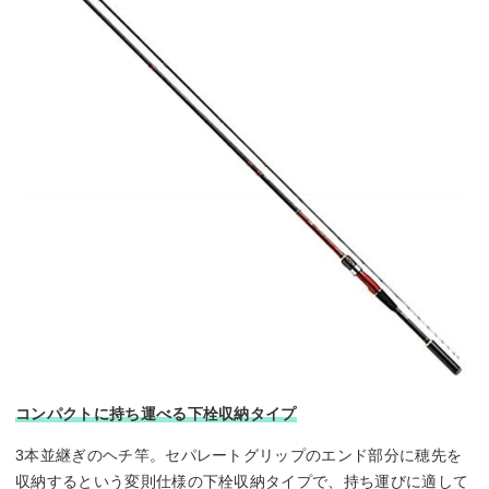
コンパクトに持ち運べる下栓収納タイプ
3本並継ぎのヘチ竿。セパレートグリップのエンド部分に穂先を
収納するという変則仕様の下栓収納タイプで、持ち運びに適して