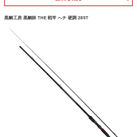
黒鯛工房 黒鯛師 THE 戦竿 へチ 硬調 285T