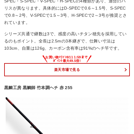
SPEC・S-SPEC・V-SPEC・H-SPECの4種類があり、適合のハ
リスが異なります。具体的にはD-SPECで0.6～1.5号、S-SPEC
で0.8～2号、V-SPECで1.5～3号、H-SPECで2～3号が推奨とさ
れています。
シリーズ共通で継数は3で、感度の高いチタン穂先を採用してい
るのもポイント。全長は2.5mの3本継ぎで、仕舞い寸法は
103cm、自重は126g、カーボン含有率は91%のヘチ竿です。
楽天市場で見る
黒鯛工房 黒鯛師 竹本調ヘチ 赤 255