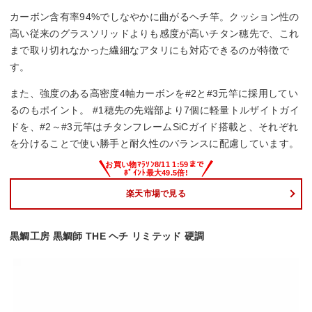
カーボン含有率94%でしなやかに曲がるヘチ竿。クッション性の
高い従来のグラスソリッドよりも感度が高いチタン穂先で、これ
まで取り切れなかった繊細なアタリにも対応できるのが特徴で
す。
また、強度のある高密度4軸カーボンを#2と#3元竿に採用してい
るのもポイント。 #1穂先の先端部より7個に軽量トルザイトガイ
ドを、#2～#3元竿はチタンフレームSiCガイド搭載と、それぞれ
を分けることで使い勝手と耐久性のバランスに配慮しています。
楽天市場で見る
黒鯛工房 黒鯛師 THE ヘチ リミテッド 硬調