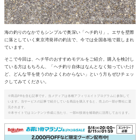
By:
kurodaikobo.com
海の釣りのなかでもシンプルで奥深い「ヘチ釣り」。エサを壁際
に落としていく東京湾発祥の釣法で、今では全国各地で親しまれ
ています。
そこで今回は、ヘチ竿のおすすめモデルをご紹介。購入を検討し
ている方はもちろん、「ヘチ釣り自体はなんとなく知っていたけ
ど、どんな竿を使うのかよくわからない」という方もぜひチェッ
クしてみてください。
※商品PRを含む記事です。当メディアは各種アフィリエイトプログラムに参加して
います。当サービスの記事で紹介している商品を購入すると、売上の一部が弊社に還
元されます。
※本サイトではコンテンツ作成に当たり、一部AI技術を補助的に活用しております。