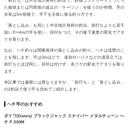
「前打ち」は中京地方発祥の釣法で、鉄筋コンクリートでつくっ
た箱状または円筒状の波止の「ケーソン」を狙うのが特徴。竿の
全長は5m前後で、竿下を主体に探る釣り方です。
「落とし込み」も同じく中京地方発祥の釣法。前打ちよりも若干
短い3〜4mの竿を使い、目印をつけ、その落下速度の変化でアタ
リを取ります。
なお、ヘチ釣りは関東発祥の落とし込みの釣り。ヘチは堤壁のこ
とを指します。竿は3mほどで、道糸やハリスなどの道具立ては
前打ちとほぼ同じ。目印は付けず、糸フケの変化でアタリを取り
ます。
本記事では厳密には異なりますが、「前打ち」と「落とし込み」
の2釣法で使う竿も含めてご紹介します。
ヘチ竿のおすすめ
ダイワ(Daiwa) ブラックジャック スナイパー メタルチューン ヘ
チ F-300M