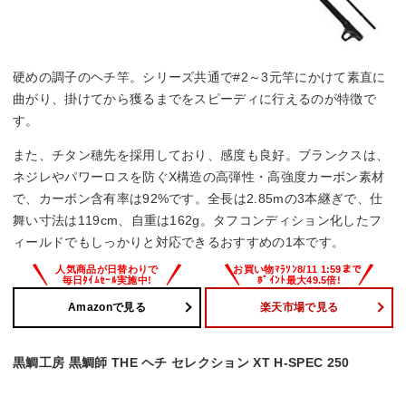
硬めの調子のヘチ竿。シリーズ共通で#2～3元竿にかけて素直に
曲がり、掛けてから獲るまでをスピーディに行えるのが特徴で
す。
また、チタン穂先を採用しており、感度も良好。ブランクスは、
ネジレやパワーロスを防ぐX構造の高弾性・高強度カーボン素材
で、カーボン含有率は92%です。全長は2.85mの3本継ぎで、仕
舞い寸法は119cm、自重は162g。タフコンディション化したフ
ィールドでもしっかりと対応できるおすすめの1本です。
Amazonで見る
楽天市場で見る
黒鯛工房 黒鯛師 THE ヘチ セレクション XT H-SPEC 250