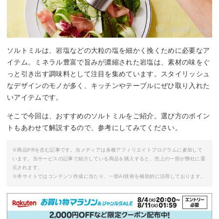
By:
rakuten.co.jp
ソルトミルは、岩塩などの大粒の塩を細かく挽くために必要なア
イテム。ミネラル豊富で旨みが濃縮された岩塩は、素材の味をぐ
っと引き出す調味料として注目を集めています。スタイリッシュ
なデザインのモノが多く、キッチンやテーブルにぜひ取り入れた
いアイテムです。
そこで今回は、おすすめのソルトミルをご紹介。選び方のポイン
トもあわせて解説するので、参考にしてみてください。
※商品PRを含む記事です。当メディアは各種アフィリエイトプログラムに参加して
います。当サービスの記事で紹介している商品を購入すると、売上の一部が弊社に還
元されます。
※本サイトではコンテンツ作成に当たり、一部AI技術を補助的に活用しております。