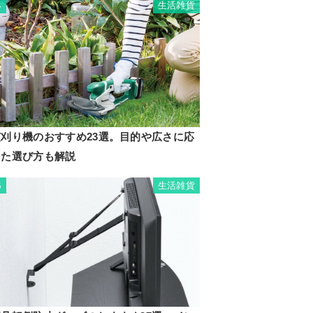
生活雑貨
4
芝刈り機のおすすめ23選。目的や広さに応
じた選び方も解説
生活雑貨
5