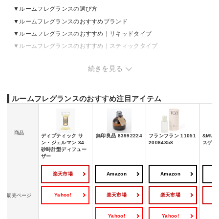
ルームフレグランスの選び方
ルームフレグランスのおすすめブランド
ルームフレグランスのおすすめ｜リキッドタイプ
ルームフレグランスのおすすめ｜スティックタイプ
ルームフレグランスのおすすめ｜スプレータイプ
続きを見る
ルームフレグランスのおすすめ｜フレグランスジェル
ルームフレグランスのおすすめ｜その他
ルームフレグランスの売れ筋ランキングをチェック
ルームフレグランスのおすすめ注目アイテム
商品
ディプティック サ
無印良品 83992224
フランフラン 11051
&MUS
ン・ジェルマン 34
20064358
スゲル
砂時計型ディフュー
ザー
楽天市場
Amazon
Amazon
A
Yahoo!
楽天市場
楽天市場
販売ページ
Yahoo!
Yahoo!