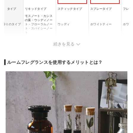
タイプ
リキッドタイプ
スティックタイプ
スプレータイプ
フレグ
モスノート・カシス
の葉・ウッディノー
香りのタイプ
ト・フローラルノー
ウッディ
ホワイトティー
ホワイ
ト・スパイシーノー
ト
持続時間
約3ヶ月
約2ヶ月
ー
ー
続きを見る
ルームフレグランスを使用するメリットとは？