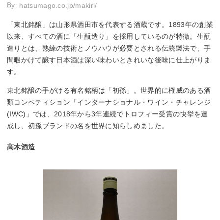
By:
hatsumago.co.jp/makiri/
「東北銘醸」は山形県酒田市を代表する酒蔵です。1893年の創業
以来、すべての酒に「生酛造り」を採用しているのが特徴。生酛
造りとは、熟練の技術とノウハウが必要とされる伝統製法で、手
間暇かけて醸す日本酒は深い味わいときれいな後味に仕上がりま
す。
東北銘醸の手がける有名銘柄は「初孫」。世界的に権威のある酒
類コンペティション「インターナショナル・ワイン・チャレンジ
(IWC)」では、2018年から3年連続でトロフィー受賞の快挙を達
成し、初孫ブランドの名を世界に知らしめました。
高木酒造