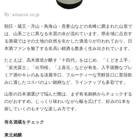
By:
amazon.co.jp
朝日・蔵王・月山・鳥海山・吾妻山などの名峰に囲まれた山形で
は、山系ごとに異なる水質の水が流れています。県全域に点在す
る酒蔵ではその土地の自然を生かした酒造りが行われており、日
本酒ファンを魅了する名高い銘酒も数多く生み出されています。
たとえば、高木酒造が醸す「十四代」をはじめ、「くどき上手」
「栄光冨士」「出羽桜」「上喜元」などが有名。入手困難なプレ
ミア酒やキレのある淡麗辛口、フルーティーな芳醇旨口に普段飲
みに適したコスパのよい銘柄など、ラインナップも多彩です。
山形の日本酒選びで悩んだ際は、まず有名銘柄からチェックする
のがおすすめ。じっくり味わいながら幅を広げて、好みの1本を
探していくのもオツな楽しみ方です。
有名酒蔵をチェック
東北銘醸