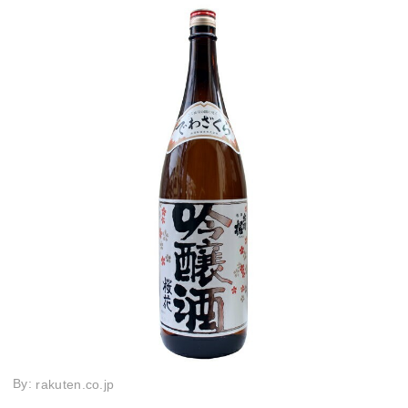
By:
rakuten.co.jp