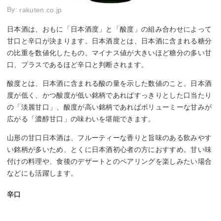
By:
rakuten.co.jp
日本酒は、おもに「日本酒度」と「酸度」の組み合わせによって
甘口と辛口が決まります。日本酒度とは、日本酒に含まれる糖分
の比重を数値化したもの。マイナス値が大きいほど糖分の多い甘
口、プラスであるほど辛口と判断されます。
酸度とは、日本酒に含まれる酸の量を示した数値のこと。日本酒
度が低く、かつ酸度が低い銘柄であればすっきりとした口当たり
の「淡麗甘口」、酸度が高い銘柄であればボリューミーな甘みが
広がる「濃醇甘口」の味わいを堪能できます。
山形の甘口日本酒は、フルーティーな香りと旨味のある飲みやす
い銘柄が多いため、とくに日本酒初心者の方におすすめ。甘い味
付けの料理や、食後のデザートとのペアリングを楽しみたい場合
などにも活躍します。
辛口