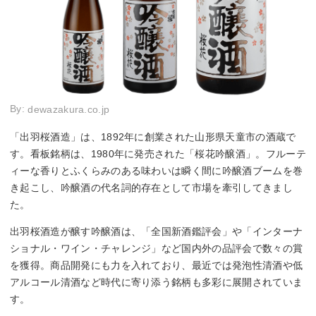
By:
dewazakura.co.jp
「出羽桜酒造」は、1892年に創業された山形県天童市の酒蔵で
す。看板銘柄は、1980年に発売された「桜花吟醸酒」。フルーテ
ィーな香りとふくらみのある味わいは瞬く間に吟醸酒ブームを巻
き起こし、吟醸酒の代名詞的存在として市場を牽引してきまし
た。
出羽桜酒造が醸す吟醸酒は、「全国新酒鑑評会」や「インターナ
ショナル・ワイン・チャレンジ」など国内外の品評会で数々の賞
を獲得。商品開発にも力を入れており、最近では発泡性清酒や低
アルコール清酒など時代に寄り添う銘柄も多彩に展開されていま
す。