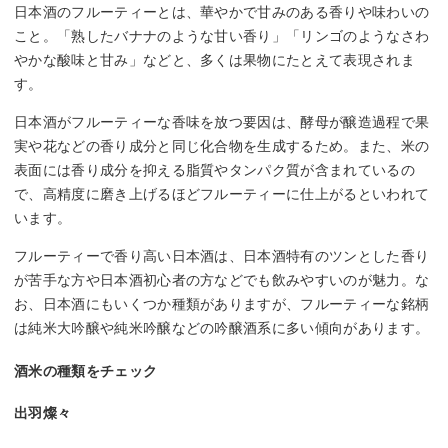
日本酒のフルーティーとは、華やかで甘みのある香りや味わいの
こと。「熟したバナナのような甘い香り」「リンゴのようなさわ
やかな酸味と甘み」などと、多くは果物にたとえて表現されま
す。
日本酒がフルーティーな香味を放つ要因は、酵母が醸造過程で果
実や花などの香り成分と同じ化合物を生成するため。また、米の
表面には香り成分を抑える脂質やタンパク質が含まれているの
で、高精度に磨き上げるほどフルーティーに仕上がるといわれて
います。
フルーティーで香り高い日本酒は、日本酒特有のツンとした香り
が苦手な方や日本酒初心者の方などでも飲みやすいのが魅力。な
お、日本酒にもいくつか種類がありますが、フルーティーな銘柄
は純米大吟醸や純米吟醸などの吟醸酒系に多い傾向があります。
酒米の種類をチェック
出羽燦々