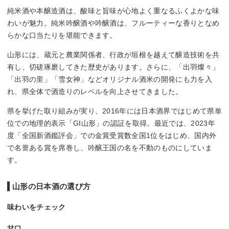
純米酒や本醸造酒は、酸味と旨味が心地よく重なるふくよかな味
わいが魅力。純米吟醸酒や吟醸酒は、フルーティーな香りとなめ
らかな口当たりを堪能できます。
山形には、蔵元と農業関係者、行政が垣根を越えて醸造技術を共
有し、切磋琢磨してきた歴史があります。さらに、「出羽燦々」
「出羽の里」「雪女神」などオリジナル酒米の開発にも力を入
れ、県全体で酒造りのレベルを向上させてきました。
県を挙げた取り組みが実り、2016年には日本酒界ではじめて県単
位での地理的表示「GI山形」の認証を取得。最近では、2023年
度「全国新酒鑑評会」での金賞受賞数全国1位をはじめ、国内外
で名誉ある賞を席巻し、吟醸王国の名を不動のものにしていま
す。
山形の日本酒の選び方
味わいをチェック
甘口