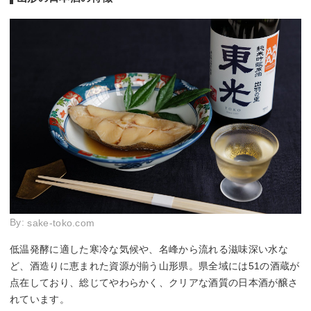
By:
sake-toko.com
低温発酵に適した寒冷な気候や、名峰から流れる滋味深い水な
ど、酒造りに恵まれた資源が揃う山形県。県全域には51の酒蔵が
点在しており、総じてやわらかく、クリアな酒質の日本酒が醸さ
れています。