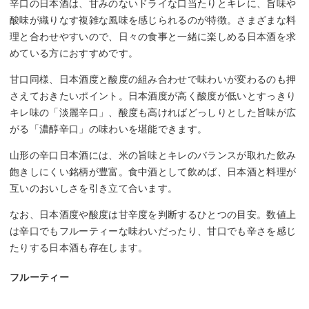
辛口の日本酒は、甘みのないドライな口当たりとキレに、旨味や
酸味が織りなす複雑な風味を感じられるのが特徴。さまざまな料
理と合わせやすいので、日々の食事と一緒に楽しめる日本酒を求
めている方におすすめです。
甘口同様、日本酒度と酸度の組み合わせで味わいが変わるのも押
さえておきたいポイント。日本酒度が高く酸度が低いとすっきり
キレ味の「淡麗辛口」、酸度も高ければどっしりとした旨味が広
がる「濃醇辛口」の味わいを堪能できます。
山形の辛口日本酒には、米の旨味とキレのバランスが取れた飲み
飽きしにくい銘柄が豊富。食中酒として飲めば、日本酒と料理が
互いのおいしさを引き立て合います。
なお、日本酒度や酸度は甘辛度を判断するひとつの目安。数値上
は辛口でもフルーティーな味わいだったり、甘口でも辛さを感じ
たりする日本酒も存在します。
フルーティー