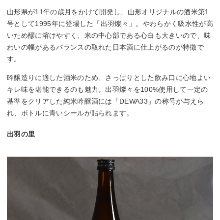
山形県が11年の歳月をかけて開発し、山形オリジナルの酒米第1
号として1995年に登場した「出羽燦々」。やわらかく吸水性が高
いため醪に溶けやすく、米の中心部である心白も大きいので、味
わいの幅があるバランスの取れた日本酒に仕上がるのが特徴で
す。
吟醸造りに適した酒米のため、さっぱりとした飲み口に心地よい
キレ味を堪能できるのも魅力。出羽燦々を100%使用して一定の
基準をクリアした純米吟醸酒には「DEWA33」の称号が与えら
れ、ボトルに青いシールが貼られます。
出羽の里