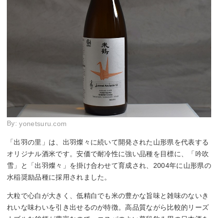
By:
yonetsuru.com
「出羽の里」は、出羽燦々に続いて開発された山形県を代表する
オリジナル酒米です。安価で耐冷性に強い品種を目標に、「吟吹
雪」と「出羽燦々」を掛け合わせて育成され、2004年に山形県の
水稲奨励品種に採用されました。
大粒で心白が大きく、低精白でも米の豊かな旨味と雑味のないき
れいな味わいを引き出せるのが特徴。高品質ながら比較的リーズ