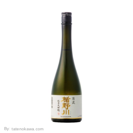
By:
tatenokawa.com