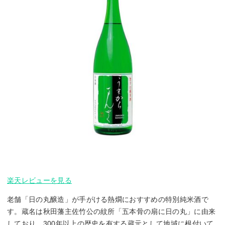
楽天レビューを見る
老舗「日の丸醸造」が手がける熱燗におすすめの特別純米酒で
す。蔵名は秋田藩主佐竹公の紋所「五本骨の扇に日の丸」に由来
しており、300年以上の歴史を有する蔵元として地域に根付いて