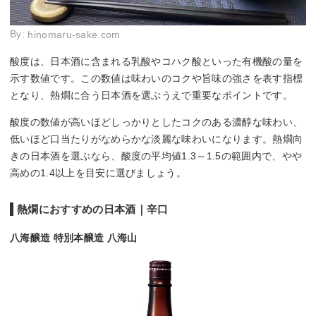
By:
hinomaru-sake.com
酸度は、日本酒に含まれる乳酸やコハク酸といった有機酸の量を
示す数値です。この数値は味わいのコクや旨味の強さを表す指標
となり、熱燗に合う日本酒を選ぶうえで重要なポイントです。
酸度の数値が高いほどしっかりとしたコクのある濃醇な味わい、
低いほど口当たりがなめらかな淡麗な味わいになります。熱燗向
きの日本酒を選ぶなら、酸度の平均値1.3～1.5の範囲内で、やや
高めの1.4以上を目安に選びましょう。
熱燗におすすめの日本酒｜辛口
八海醸造 特別本醸造 八海山