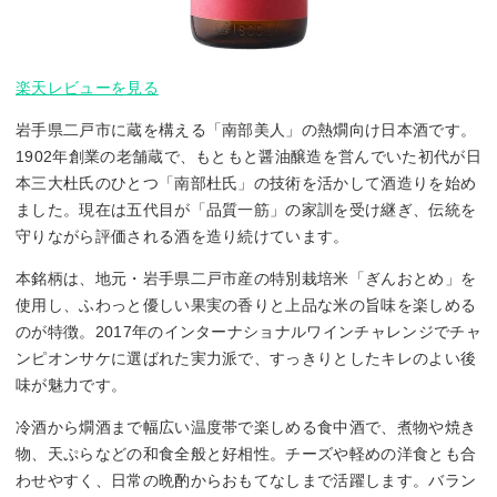
楽天レビューを見る
岩手県二戸市に蔵を構える「南部美人」の熱燗向け日本酒です。
1902年創業の老舗蔵で、もともと醤油醸造を営んでいた初代が日
本三大杜氏のひとつ「南部杜氏」の技術を活かして酒造りを始め
ました。現在は五代目が「品質一筋」の家訓を受け継ぎ、伝統を
守りながら評価される酒を造り続けています。
本銘柄は、地元・岩手県二戸市産の特別栽培米「ぎんおとめ」を
使用し、ふわっと優しい果実の香りと上品な米の旨味を楽しめる
のが特徴。2017年のインターナショナルワインチャレンジでチャ
ンピオンサケに選ばれた実力派で、すっきりとしたキレのよい後
味が魅力です。
冷酒から燗酒まで幅広い温度帯で楽しめる食中酒で、煮物や焼き
物、天ぷらなどの和食全般と好相性。チーズや軽めの洋食とも合
わせやすく、日常の晩酌からおもてなしまで活躍します。バラン