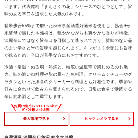
います。代表銘柄「まんさくの花」シリーズのひとつとして、旨
味のある辛口を追求した人気の1本です。
精米歩合55%まで磨いた秋田県産酒造好適米を使用し、協会9号
系酵母で醸した本銘柄は、穏やかながらも爽やかな香りが特徴。
淡麗辛口ではなく旨辛口を目指して造られており、雑味のない品
のよい辛さと米の旨味を感じられます。キレがよく余韻にも旨味
が残るため、辛口が苦手な方にもおすすめです。
冷酒・常温・ぬる燗・熱燗と、幅広い温度帯で楽しめるのも魅
力。味の濃い肉料理や脂の乗った魚料理、クリームシチューやグ
ラタンといった洋食のクリーミーな料理とも好相性です。季節や
好みに合わせて飲み方を変えられるので、日常の食卓で活躍する
辛口純米酒として重宝します。
楽天市場で見る
ビックカメラで見る
白瀧酒造 淡麗辛口魚沼 純米大吟醸