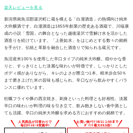
楽天レビューを見る
新潟県南魚沼郡湯沢町に蔵を構える「白瀧酒造」の熱燗向け純米
大吟醸酒です。白瀧酒造は1855年創業の歴史ある酒蔵で、川端康
成の小説「雪国」の舞台となった越後湯沢で雪解け水を活かした
酒造りを続けています。「上善如水」をはじめとする数々の銘柄
を手がけ、伝統と革新を融合した酒造りで知られる蔵元です。
魚沼産米100％を使用した辛口タイプの純米大吟醸。穏やかな香
りと、すっきりとした淡麗な味わいが特徴です。しっかりとした
ボディ感がありながら、キレのよさが際立つ1本。精米歩合50％
まで磨き上げた米の旨味も感じられ、辛口ながら飲みやすくバラ
ンスに優れています。
牡蠣フライや豚の西京焼き、刺身といった料理とも好相性。淡麗
辛口の味わいが料理の味を引き立て、飲み飽きしない食中酒とし
ても活躍。辛口の純米大吟醸を求める方におすすめの銘柄です。