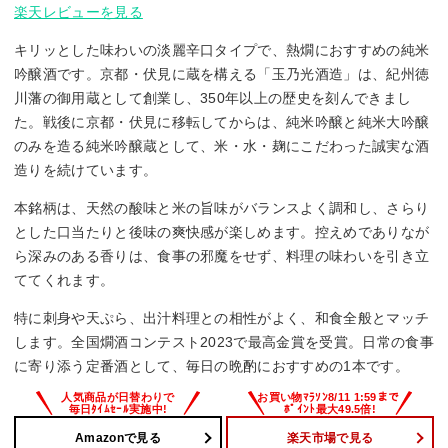
楽天レビューを見る
キリッとした味わいの淡麗辛口タイプで、熱燗におすすめの純米
吟醸酒です。京都・伏見に蔵を構える「玉乃光酒造」は、紀州徳
川藩の御用蔵として創業し、350年以上の歴史を刻んできまし
た。戦後に京都・伏見に移転してからは、純米吟醸と純米大吟醸
のみを造る純米吟醸蔵として、米・水・麹にこだわった誠実な酒
造りを続けています。
本銘柄は、天然の酸味と米の旨味がバランスよく調和し、さらり
とした口当たりと後味の爽快感が楽しめます。控えめでありなが
ら深みのある香りは、食事の邪魔をせず、料理の味わいを引き立
ててくれます。
特に刺身や天ぷら、出汁料理との相性がよく、和食全般とマッチ
します。全国燗酒コンテスト2023で最高金賞を受賞。日常の食事
に寄り添う定番酒として、毎日の晩酌におすすめの1本です。
Amazonで見る
楽天市場で見る