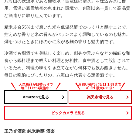
八海山の伏流水である極軟水「雷電様の清水」を仕込み水に使
用。雪深い豪雪地帯の恵まれた環境で、創業以来一貫して高品質
な酒造りに取り組んでいます。
精米歩合55%まで磨いた米を低温発酵でゆっくりと醸すことで、
控えめな香りと米の旨みがバランスよく調和しているのも魅力。
燗をつけたときにほのかに広がる麹の香りも魅力的です。
冷酒でも燗酒でも美味しく楽しめ、刺身や天ぷらなどの繊細な和
食から鍋料理まで幅広い料理と好相性。食中酒として設計されて
いるため、料理の味を引き立てながら何杯でも飲み飽きません。
毎日の晩酌にぴったりの、八海山を代表する定番酒です。
Amazonで見る
楽天市場で見る
ビックカメラで見る
玉乃光酒造 純米吟醸 酒楽