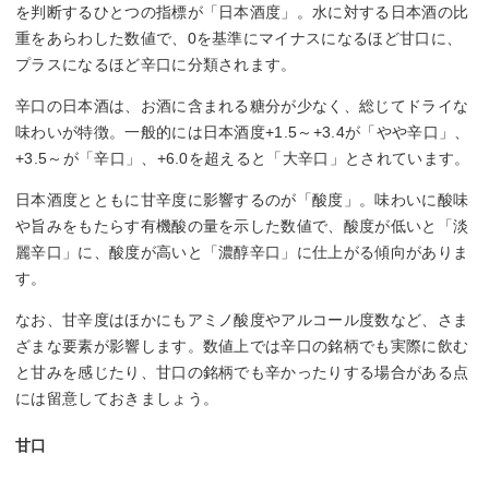
を判断するひとつの指標が「日本酒度」。水に対する日本酒の比
重をあらわした数値で、0を基準にマイナスになるほど甘口に、
プラスになるほど辛口に分類されます。
辛口の日本酒は、お酒に含まれる糖分が少なく、総じてドライな
味わいが特徴。一般的には日本酒度+1.5～+3.4が「やや辛口」、
+3.5～が「辛口」、+6.0を超えると「大辛口」とされています。
日本酒度とともに甘辛度に影響するのが「酸度」。味わいに酸味
や旨みをもたらす有機酸の量を示した数値で、酸度が低いと「淡
麗辛口」に、酸度が高いと「濃醇辛口」に仕上がる傾向がありま
す。
なお、甘辛度はほかにもアミノ酸度やアルコール度数など、さま
ざまな要素が影響します。数値上では辛口の銘柄でも実際に飲む
と甘みを感じたり、甘口の銘柄でも辛かったりする場合がある点
には留意しておきましょう。
甘口