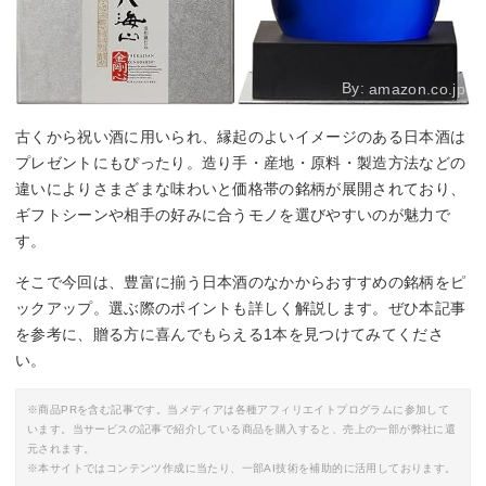
By:
amazon.co.jp
古くから祝い酒に用いられ、縁起のよいイメージのある日本酒は
プレゼントにもぴったり。造り手・産地・原料・製造方法などの
違いによりさまざまな味わいと価格帯の銘柄が展開されており、
ギフトシーンや相手の好みに合うモノを選びやすいのが魅力で
す。
そこで今回は、豊富に揃う日本酒のなかからおすすめの銘柄をピ
ックアップ。選ぶ際のポイントも詳しく解説します。ぜひ本記事
を参考に、贈る方に喜んでもらえる1本を見つけてみてくださ
い。
※商品PRを含む記事です。当メディアは各種アフィリエイトプログラムに参加して
います。当サービスの記事で紹介している商品を購入すると、売上の一部が弊社に還
元されます。
※本サイトではコンテンツ作成に当たり、一部AI技術を補助的に活用しております。