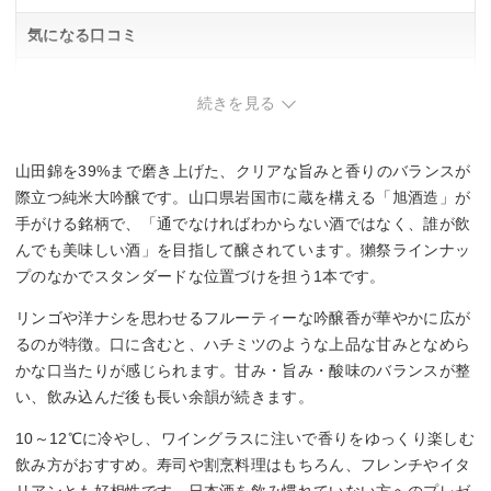
気になる口コミ
・関連する口コミはありませんでした。
続きを見る
山田錦を39%まで磨き上げた、クリアな旨みと香りのバランスが
際立つ純米大吟醸です。山口県岩国市に蔵を構える「旭酒造」が
手がける銘柄で、「通でなければわからない酒ではなく、誰が飲
んでも美味しい酒」を目指して醸されています。獺祭ラインナッ
プのなかでスタンダードな位置づけを担う1本です。
リンゴや洋ナシを思わせるフルーティーな吟醸香が華やかに広が
るのが特徴。口に含むと、ハチミツのような上品な甘みとなめら
かな口当たりが感じられます。甘み・旨み・酸味のバランスが整
い、飲み込んだ後も長い余韻が続きます。
10～12℃に冷やし、ワイングラスに注いで香りをゆっくり楽しむ
飲み方がおすすめ。寿司や割烹料理はもちろん、フレンチやイタ
リアンとも好相性です。日本酒を飲み慣れていない方へのプレゼ