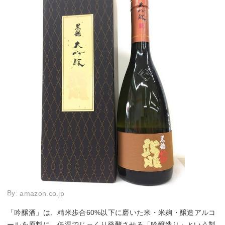
By:
amazon.co.jp
「吟醸酒」は、精米歩合60%以下に磨いた米・米麹・醸造アルコ
ールを原料に、低温でじっくり発酵させる「吟醸造り」という製