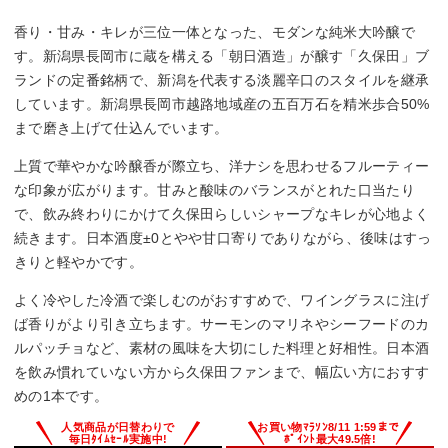
香り・甘み・キレが三位一体となった、モダンな純米大吟醸で
す。新潟県長岡市に蔵を構える「朝日酒造」が醸す「久保田」ブ
ランドの定番銘柄で、新潟を代表する淡麗辛口のスタイルを継承
しています。新潟県長岡市越路地域産の五百万石を精米歩合50%
まで磨き上げて仕込んでいます。
上質で華やかな吟醸香が際立ち、洋ナシを思わせるフルーティー
な印象が広がります。甘みと酸味のバランスがとれた口当たり
で、飲み終わりにかけて久保田らしいシャープなキレが心地よく
続きます。日本酒度±0とやや甘口寄りでありながら、後味はすっ
きりと軽やかです。
よく冷やした冷酒で楽しむのがおすすめで、ワイングラスに注げ
ば香りがより引き立ちます。サーモンのマリネやシーフードのカ
ルパッチョなど、素材の風味を大切にした料理と好相性。日本酒
を飲み慣れていない方から久保田ファンまで、幅広い方におすす
めの1本です。