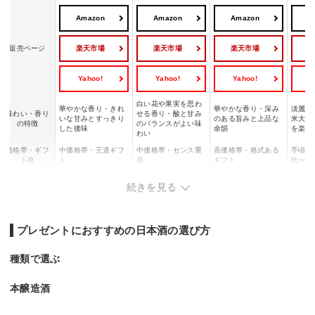
Amazon
Amazon
Amazon
A
楽天市場
楽天市場
楽天市場
販売ページ
Yahoo!
Yahoo!
Yahoo!
Y
白い花や果実を思わ
華やかな香り・きれ
華やかな香り・深み
淡麗な
味わい・香り
せる香り・酸と甘み
いな甘みとすっきり
のある旨みと上品な
米大吟
の特徴
のバランスがよい味
した後味
余韻
を楽し
わい
価格帯・ギフ
中価格帯・王道ギフ
中価格帯・センス重
高価格帯・格式ある
手頃な
ト格
ト
視
ギフト
比べギ
日本酒初心者・相手
ワイン好き・香りの
好みが
おすすめの相
目上の方・日本酒を
続きを見る
の好みが分からない
よい日本酒が好きな
方・少
手
飲み慣れた方
方
方
い方
おすすめシー
誕生日・お礼・手土
誕生日・結婚祝い・
昇進祝い・還暦祝
カジュ
ン
産
ホームパーティー
い・特別なお礼
手土産
プレゼントにおすすめの日本酒の選び方
知名度が高く失敗し
おしゃれで個性のあ
高級感と知名度を兼
複数の
こんな方にお
にくい日本酒を贈り
る日本酒を選びたい
ね備えた日本酒を贈
日本酒
すすめ
種類で選ぶ
たい方
方
りたい方
たい方
本醸造酒