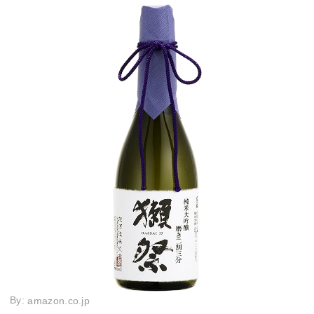
By:
amazon.co.jp