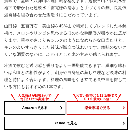
酒蔵で、霊峰・八海山の麓に蔵を構えます。越後三山の伏流水が
地下で磨かれた超軟水「雷電様の清水」と手づくりの麹、長期低
温発酵を組み合わせた酒造りにこだわっています。
山田錦・五百万石・美山錦を45%まで精米してブレンドした本銘
柄は、メロンやリンゴを思わせるほのかな吟醸香が穏やかに広が
ります。華やかさよりもシルクのようになめらかな口当たりと、
キレのよいすっきりした後味が際立つ味わいです。雑味のないク
リアな酒質のなかに、ふわりとした米の甘みが感じられます。
冷酒で飲むと透明感と香りをより一層堪能できます。繊細な味わ
いは和食との相性がよく、刺身や白身魚の蒸し料理など淡味の料
理と特によく合います。料理の風味を引き立てる食中酒を探して
いる方にもおすすめの1本です。
Amazonで見る
楽天市場で見る
Yahoo!で見る