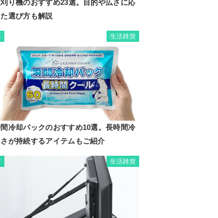
芝刈り機のおすすめ23選。目的や広さに応
じた選び方も解説
生活雑貨
6
瞬間冷却パックのおすすめ10選。長時間冷
たさが持続するアイテムもご紹介
生活雑貨
7