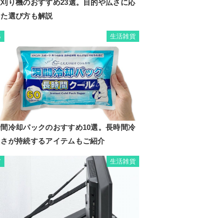
芝刈り機のおすすめ23選。目的や広さに応
じた選び方も解説
生活雑貨
6
瞬間冷却パックのおすすめ10選。長時間冷
たさが持続するアイテムもご紹介
生活雑貨
7