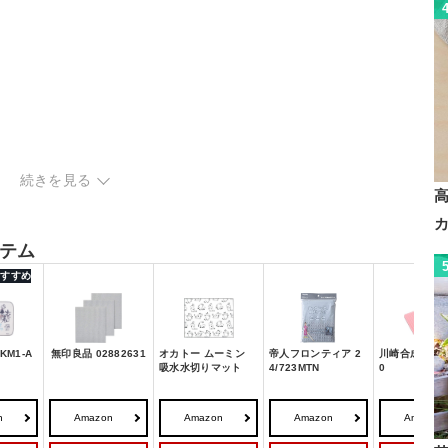
続きを見る
い
テム
 おすすめ
KM1-A
無印良品 02882631
オカトー ムーミン
帝人フロンティア 2
川崎合成樹脂 K
吸水水切りマット
4/723MTN
0
n
Amazon
Amazon
Amazon
Amazon