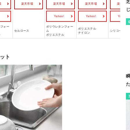
場
楽天市場
楽天市場
楽天市場
楽天市場
!
Yahoo!
Yahoo!
Yahoo!
ンフォー
ポリウレタンフォー
ポリエステル
セルロース
ム
シリコーン
ナイロン
ル
ポリエステル
ット