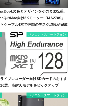
acBookの色とデザインをそのまま拡張。
enQのMac向け5Kモニター「MA270S」
ならケーブル1本で理想のデスク環境が完成
パソコン・スマートフォン
6
ドライブレコーダー向けSDカードのおすす
め10選。高耐久モデルをピックアップ
パソコン・スマートフォン
7