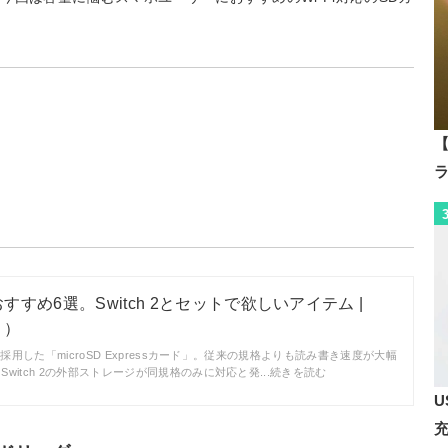
【
ssのおすすめ6選。Switch 2とセットで欲しいアイテム |
リ）
を採用した「microSD Expressカード」。従来の規格よりも読み書き速度が大幅
witch 2の外部ストレージが同規格のみに対応と発...続きを読む
U