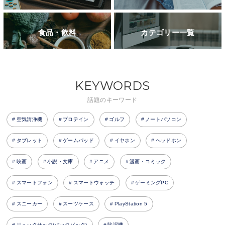
食品・飲料
カテゴリー一覧
KEYWORDS
話題のキーワード
空気清浄機
プロテイン
ゴルフ
ノートパソコン
タブレット
ゲームパッド
イヤホン
ヘッドホン
映画
小説・文庫
アニメ
漫画・コミック
スマートフォン
スマートウォッチ
ゲーミングPC
スニーカー
スーツケース
PlayStation 5
リュックサック(バックパック)
除湿機