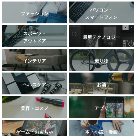
パソコン・
ファッション
スマートフォン
スポーツ・
最新テクノロジー
アウトドア
インテリア
乗り物
ヘルスケア
お酒
美容・コスメ
アプリ
ゲーム・おもちゃ
本・小説・漫画