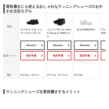
他
普段履きにも使えるおしゃれなランニングシューズのおす
すめ注目モデル
商品
ナイキ ナイキ イン
ニューバランス Fres
ホカ RINCON 4
アシック
フィニティラン 4
h Foam X 1080 v1
YANO 
4
Amazon
Amazon
Amazon
A
楽天市場
楽天市場
楽天市場
販売ページ
重さ
約354g（28cm）
約270g（25.5cm）
約228g
-
ランニングシューズを普段履きするメリット