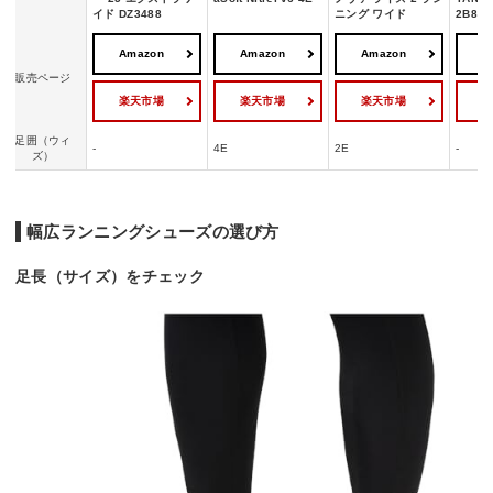
イド DZ3488
ニング ワイド
2B839
Amazon
Amazon
Amazon
A
販売ページ
楽天市場
楽天市場
楽天市場
足囲（ウィ
-
4E
2E
-
ズ）
幅広ランニングシューズの選び方
足長（サイズ）をチェック