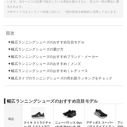
います。当サービスの記事で紹介している商品を購入すると、売上の一部が弊社に還
元されます。
※本サイトではコンテンツ作成に当たり、一部AI技術を補助的に活用しております。
目次
幅広ランニングシューズのおすすめ注目モデル
幅広ランニングシューズの選び方
幅広ランニングシューズのおすすめブランド・メーカー
幅広ランニングシューズのおすすめ｜メンズ
幅広ランニングシューズのおすすめ｜レディース
幅広タイプのランニングシューズの売れ筋ランキングをチェック
幅広ランニングシューズのおすすめ注目モデル
商品
ナイキ ストラクチャ
ニューバランス Dyn
アディダス スーパー
アシック
ー 25 エクストラワ
aSoft Nitrel v6 4E
ノヴァ ライズ 2 ラン
YANO 