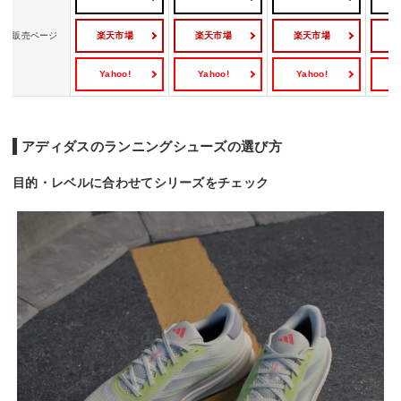
楽天市場
楽天市場
楽天市場
販売ページ
Yahoo!
Yahoo!
Yahoo!
Y
アディダスのランニングシューズの選び方
目的・レベルに合わせてシリーズをチェック