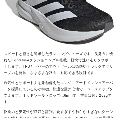
スピードと軽さを追求したランニングシューズです。反発力に優
れたLightstrikeクッショニングを搭載。軽快で速い走りをサポー
トします。TPUとラバーのアウトソールは街路やトラックでグリ
ップ力を発揮。さまざまな路面に対応できる設計です。
通気性とサポート力を兼ね備えたエンジニアードメッシュアッパ
ーを採用しているのが特徴。快適な履き心地で、ペースアップを
支えます。ミッドソールドロップは6mmで、重量は片足262gで
す。
反発力と安定性が良好と評判。硬すぎずやわらかすぎないクッシ
ョン性もよいとの声が寄せられています。10キロレースや目標タ