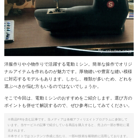
By:
rakuten.co.jp
洋服作りや小物作りで活躍する電動ミシン。簡単な操作でオリジ
ナルアイテムを作れるのが魅力です。厚物縫いや豊富な縫い模様
に対応するモデルもあります。しかし、種類が多いため、どれを
選ぶべきか悩む方もいるのではないでしょうか。
そこで今回は、電動ミシンのおすすめをご紹介します。選び方の
ポイントも併せて解説するので、ぜひ参考にしてみてください。
※商品PRを含む記事です。当メディアは各種アフィリエイトプログラムに参加して
います。当サービスの記事で紹介している商品を購入すると、売上の一部が弊社に還
元されます。
※本サイトではコンテンツ作成に当たり、一部AI技術を補助的に活用しております。