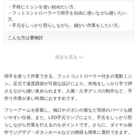
・手軽にミシンを使い始めたい方。
・フットコントローラーで両手を自由に使いながら縫いたい
方。
・手元をしっかり照らしながら、細かい作業をしたい方。
こんな方は要検討
・複雑な機能や多くの縫い模様が必要な方。
・厚手の生地を頻繁に扱う方。
続きを見る
両手を使って作業できる、フットコントローラー付きの電動ミシ
ン。足元で速度調節が可能な設計により、布地をしっかり手で押
さえながら縫い進められます。入園・入学グッズの制作など、手
作り作業が多い時期におすすめです。
フリーアームを搭載し、袖口やズボンの裾など筒状のパーツも縫
いやすい仕様。また、LED手元ランプにより、手元をしっかり照
らしながら作業を行えるのもポイントです。さらに、ダイヤル操
作でジグザグ・ボタンホールなどの模様も簡単に選択できます。