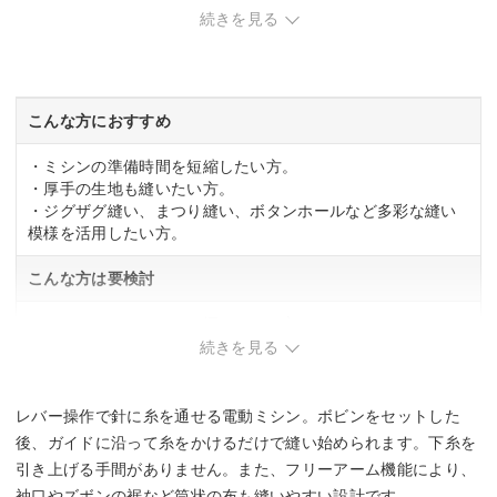
続きを見る
◯
フットコントローラー装着
付属
こんな方におすすめ
・ミシンの準備時間を短縮したい方。
・厚手の生地も縫いたい方。
・ジグザグ縫い、まつり縫い、ボタンホールなど多彩な縫い
模様を活用したい方。
こんな方は要検討
・コンパクトなミシンを探している方。
続きを見る
レバー操作で針に糸を通せる電動ミシン。ボビンをセットした
後、ガイドに沿って糸をかけるだけで縫い始められます。下糸を
引き上げる手間がありません。また、フリーアーム機能により、
袖口やズボンの裾など筒状の布も縫いやすい設計です。