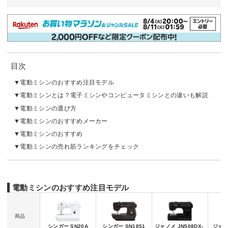
目次
電動ミシンのおすすめ注目モデル
電動ミシンとは？電子ミシンやコンピュータミシンとの違いも解説
電動ミシンの選び方
電動ミシンのおすすめメーカー
電動ミシンのおすすめ
電動ミシンの売れ筋ランキングをチェック
電動ミシンのおすすめ注目モデル
商品
シンガー SN20A
シンガー SN1851
ジャノメ JN508DX-
ジャノ