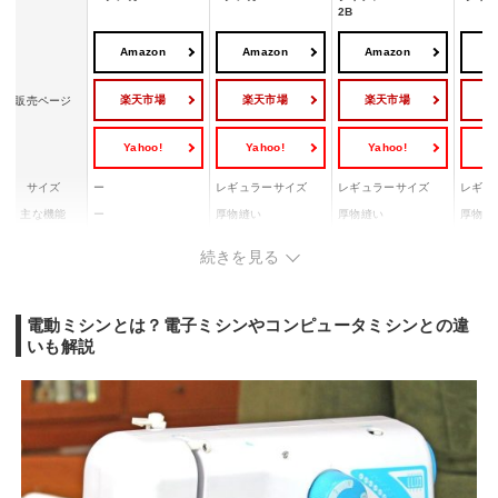
2B
Amazon
Amazon
Amazon
A
楽天市場
楽天市場
楽天市場
販売ページ
Yahoo!
Yahoo!
Yahoo!
Y
サイズ
ー
レギュラーサイズ
レギュラーサイズ
レギュ
主な機能
ー
厚物縫い
厚物縫い
厚物縫
ライト
◯
◯
◯
◯
続きを見る
フットコント
付属
付属
付属
◯
ローラー装着
電動ミシンとは？電子ミシンやコンピュータミシンとの違
いも解説