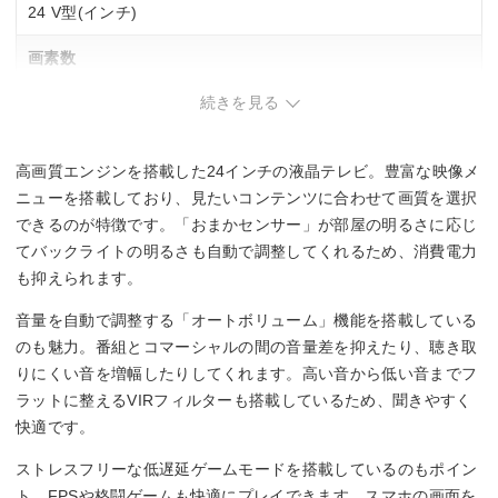
24 V型(インチ)
画素数
続きを見る
1366×768
幅x高さx奥行
高画質エンジンを搭載した24インチの液晶テレビ。豊富な映像メ
553x375x164 mm
ニューを搭載しており、見たいコンテンツに合わせて画質を選択
できるのが特徴です。「おまかセンサー」が部屋の明るさに応じ
てバックライトの明るさも自動で調整してくれるため、消費電力
も抑えられます。
音量を自動で調整する「オートボリューム」機能を搭載している
のも魅力。番組とコマーシャルの間の音量差を抑えたり、聴き取
りにくい音を増幅したりしてくれます。高い音から低い音までフ
ラットに整えるVIRフィルターも搭載しているため、聞きやすく
快適です。
ストレスフリーな低遅延ゲームモードを搭載しているのもポイン
ト。FPSや格闘ゲームも快適にプレイできます。スマホの画面を