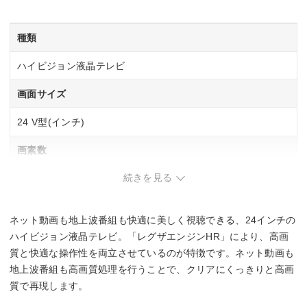
種類
ハイビジョン液晶テレビ
画面サイズ
24 V型(インチ)
画素数
続きを見る
1366×768
幅x高さx奥行
ネット動画も地上波番組も快適に美しく視聴できる、24インチの
553x361x186 mm
ハイビジョン液晶テレビ。「レグザエンジンHR」により、高画
質と快適な操作性を両立させているのが特徴です。ネット動画も
地上波番組も高画質処理を行うことで、クリアにくっきりと高画
質で再現します。