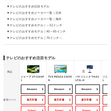
テレビのおすすめ注目モデル
テレビのおすすめメーカー一覧｜日本
テレビのおすすめメーカー一覧｜海外
テレビのおすすめモデル｜～32インチ
テレビのおすすめモデル｜40～65インチ
テレビのおすすめモデル｜70インチ～
テレビのおすすめ注目モデル
商品
シャープ 2T-C24GF
TVS REGZA 24V35
パナソニック TH-43
ソニー 
1
N
LF2L-H
L
Amazon
Amazon
Amazon
A
楽天市場
楽天市場
楽天市場
販売ページ
Yahoo!
Yahoo!
Yahoo!
Y