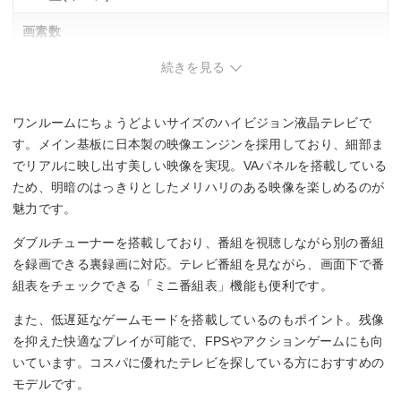
画素数
続きを見る
1366×768
幅x高さx奥行
ワンルームにちょうどよいサイズのハイビジョン液晶テレビで
732x481x180 mm
す。メイン基板に日本製の映像エンジンを採用しており、細部ま
でリアルに映し出す美しい映像を実現。VAパネルを搭載している
ため、明暗のはっきりとしたメリハリのある映像を楽しめるのが
魅力です。
ダブルチューナーを搭載しており、番組を視聴しながら別の番組
を録画できる裏録画に対応。テレビ番組を見ながら、画面下で番
組表をチェックできる「ミニ番組表」機能も便利です。
また、低遅延なゲームモードを搭載しているのもポイント。残像
を抑えた快適なプレイが可能で、FPSやアクションゲームにも向
いています。コスパに優れたテレビを探している方におすすめの
モデルです。