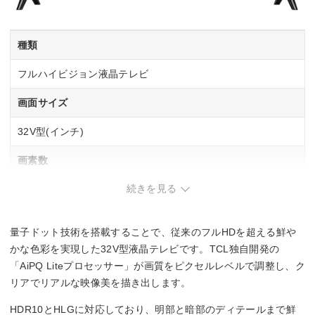
種類
フルハイビジョン液晶テレビ
画面サイズ
32V型(インチ)
画素数
続きを見る
1920×1080
幅x高さx奥行
量子ドット技術を搭載することで、従来のフルHDを超える鮮や
71.5×46.5×18 cm
かな色彩を実現した32V型液晶テレビです。TCL独自開発の
「AiPQ Liteプロセッサー」が画質をピクセルレベルで調整し、ク
リアでリアルな映像美を描き出します。
HDR10とHLGに対応しており、明部と暗部のディテールまで鮮