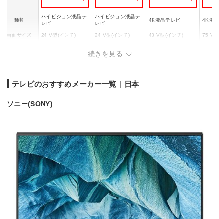
ハイビジョン液晶テ
ハイビジョン液晶テ
種類
4K液晶テレビ
4K液
レビ
レビ
画面サイズ
24 V型(インチ)
24 V型(インチ)
43 V型(インチ)
75 V
画素数
1366x768
1366x768
3840x2160
3840x
続きを見る
1686x
幅x高さx奥行
553x354x113 mm
553x361x186 mm
980x1182x492 mm
m
テレビのおすすめメーカー一覧｜日本
ソニー(SONY)