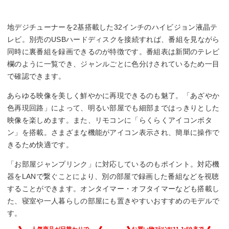
幅x高さx奥行
地デジチューナーを2基搭載した32インチのハイビジョン液晶テ
733x478x184 mm
レビ。別売のUSBハードディスクを接続すれば、番組を見ながら
同時に裏番組を録画できるのが特徴です。番組表は新聞のテレビ
欄のように一覧でき、ジャンルごとに色分けされているため一目
で確認できます。
あらゆる映像を美しく鮮やかに再現できるのも魅了。「あざやか
色再現回路」によって、明るい部屋でも細部まではっきりとした
映像を楽しめます。また、リモコンに「らくらくアイコンボタ
ン」を搭載。さまざまな機能がアイコン表示され、簡単に操作で
きるため快適です。
「お部屋ジャンプリンク」に対応しているのもポイント。対応機
器をLANで繋ぐことにより、別の部屋で録画した番組などを視聴
することができます。オンタイマー・オフタイマーなども搭載し
た、寝室や一人暮らしの部屋にも置きやすいおすすめのモデルで
す。