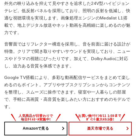
外光の映り込みを抑えて見やすさを追求した24V型ハイビジョン
553x354x113 mm
テレビ。低反射パネルを採用しており、照明の反射を低減し、快
適な視聴環境を実現します。画像処理エンジンのMedalist L1搭
載で、地上デジタル放送やネット動画を高精細に楽しめるのが魅
力です。
音響面ではリフレクター構造を採用し、音を前面に届ける設計が
特徴。クリアで聞き取りやすいサウンドを実現しており、ニュー
スやドラマの視聴にぴったりです。加えて、Dolby Audioに対応
し、迫力ある音質を体感できます。
Google TV搭載により、多彩な動画配信サービスをまとめて楽し
めるのもポイント。アプリやサブスクリプションからコンテンツ
を整理し、スムーズに操作できます。寝室や一人暮らしの部屋
で、手軽に高画質・高音質を楽しみたい方におすすめのモデルで
す。
Amazonで見る
楽天市場で見る