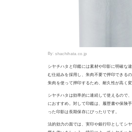
By:
shachihata.co.jp
シヤチハタと印鑑には素材や印影に明確な
む仕組みを採用し、朱肉不要で押印できる
朱肉を使って押印するため、耐久性が高く
シヤチハタは効率的に連続して使えるので
におすすめ。対して印鑑は、履歴書や保険
った印影は長期保存にぴったりです。
法的効力の面では、実印や銀行印としてシ