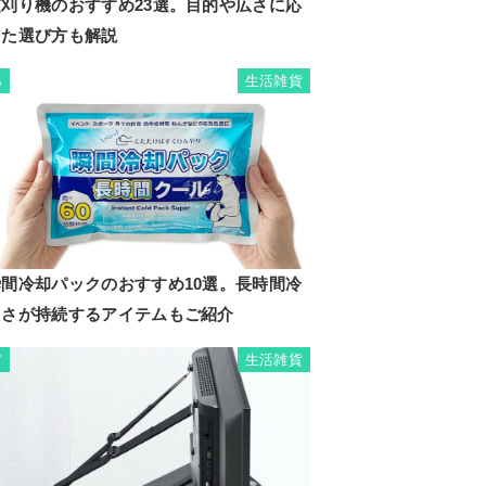
芝刈り機のおすすめ23選。目的や広さに応
じた選び方も解説
生活雑貨
6
瞬間冷却パックのおすすめ10選。長時間冷
たさが持続するアイテムもご紹介
生活雑貨
7