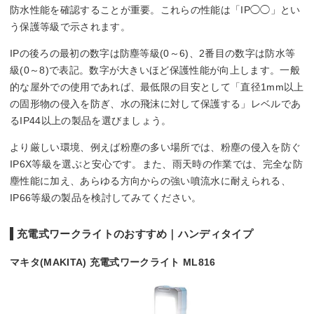
防水性能を確認することが重要。これらの性能は「IP◯◯」とい
う保護等級で示されます。
IPの後ろの最初の数字は防塵等級(0～6)、2番目の数字は防水等
級(0～8)で表記。数字が大きいほど保護性能が向上します。一般
的な屋外での使用であれば、最低限の目安として「直径1mm以上
の固形物の侵入を防ぎ、水の飛沫に対して保護する」レベルであ
るIP44以上の製品を選びましょう。
より厳しい環境、例えば粉塵の多い場所では、粉塵の侵入を防ぐ
IP6X等級を選ぶと安心です。また、雨天時の作業では、完全な防
塵性能に加え、あらゆる方向からの強い噴流水に耐えられる、
IP66等級の製品を検討してみてください。
充電式ワークライトのおすすめ｜ハンディタイプ
マキタ(MAKITA) 充電式ワークライト ML816