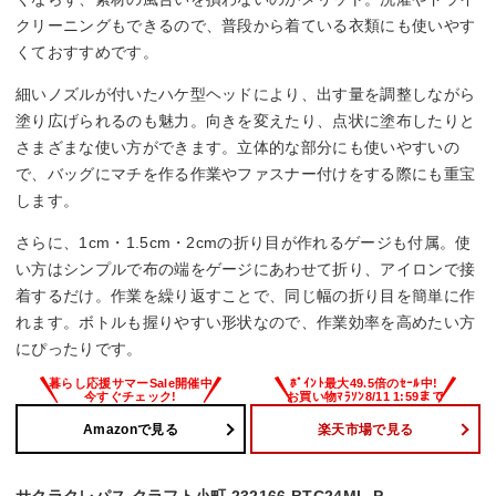
クリーニングもできるので、普段から着ている衣類にも使いやす
くておすすめです。
細いノズルが付いたハケ型ヘッドにより、出す量を調整しながら
塗り広げられるのも魅力。向きを変えたり、点状に塗布したりと
さまざまな使い方ができます。立体的な部分にも使いやすいの
で、バッグにマチを作る作業やファスナー付けをする際にも重宝
します。
さらに、1cm・1.5cm・2cmの折り目が作れるゲージも付属。使
い方はシンプルで布の端をゲージにあわせて折り、アイロンで接
着するだけ。作業を繰り返すことで、同じ幅の折り目を簡単に作
れます。ボトルも握りやすい形状なので、作業効率を高めたい方
にぴったりです。
Amazonで見る
楽天市場で見る
サクラクレパス クラフト小町 232166 BTC24ML-P