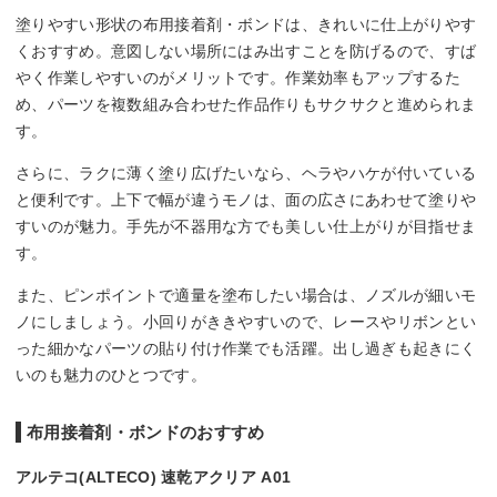
塗りやすい形状の布用接着剤・ボンドは、きれいに仕上がりやす
くおすすめ。意図しない場所にはみ出すことを防げるので、すば
やく作業しやすいのがメリットです。作業効率もアップするた
め、パーツを複数組み合わせた作品作りもサクサクと進められま
す。
さらに、ラクに薄く塗り広げたいなら、ヘラやハケが付いている
と便利です。上下で幅が違うモノは、面の広さにあわせて塗りや
すいのが魅力。手先が不器用な方でも美しい仕上がりが目指せま
す。
また、ピンポイントで適量を塗布したい場合は、ノズルが細いモ
ノにしましょう。小回りがききやすいので、レースやリボンとい
った細かなパーツの貼り付け作業でも活躍。出し過ぎも起きにく
いのも魅力のひとつです。
布用接着剤・ボンドのおすすめ
アルテコ(ALTECO) 速乾アクリア A01