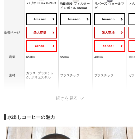
ハリオ FIC-70-PGR
WEMUG フィルター
リバーズ ウォールマ
ハリオ 
インボトル 550ml
グ
Amazon
Amazon
Amazon
A
楽天市場
楽天市場
販売ページ
Yahoo!
Yahoo!
Y
容量
650ml
550ml
400ml
1000m
ガラス, プラスチッ
素材
プラスチック
プラスチック
ガラス
ク, ポリエステル
食洗機対応
◯
ー
ー
◯
続きを見る
水出しコーヒーの魅力