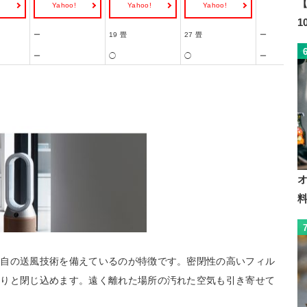
【
!
Yahoo!
Yahoo!
Yahoo!
ー
19 畳
27 畳
ー
ー
◯
◯
ー
独自の送風技術を備えているのが特徴です。密閉性の高いフィル
かりと閉じ込めます。遠く離れた場所の汚れた空気も引き寄せて