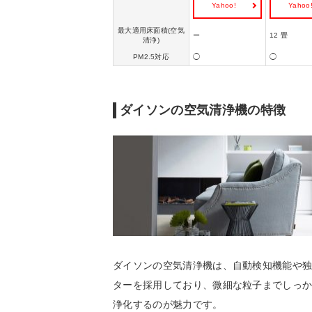
Yahoo!
Yahoo
最大適用床面積(空気
ー
12 畳
清浄)
PM2.5対応
◯
◯
ダイソンの空気清浄機の特徴
ダイソンの空気清浄機は、自動検知機能や
ターを採用しており、微細な粒子までしっ
浄化するのが魅力です。