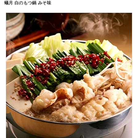
蟻月 白のもつ鍋 みそ味