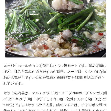
九州和牛のマルチョウを使用したもつ鍋セットです。噛めば噛む
ほど、甘みと旨みが沁みだすのが特徴。スープは、シンプルな味
わいの鶏だしです。炒めた鶏肉と香味野菜を4時間煮込んで作ら
れています。
セットの内容は、マルチョウ300g・スープ700ml・チャンポン麵
300g・辛みそ10g・ゆずこしょう10g・乾燥にんにく5g・たかの
つめ2gです。1セット2〜3人前。鍋のシメには、チャンポン麺の
代わりにごはんとたまごを入れて、雑炊にしても美味しく食べら