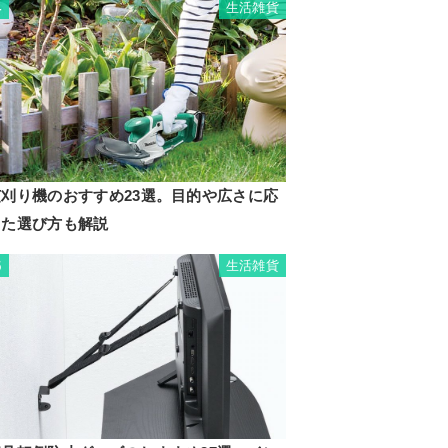
生活雑貨
4
芝刈り機のおすすめ23選。目的や広さに応
じた選び方も解説
生活雑貨
5