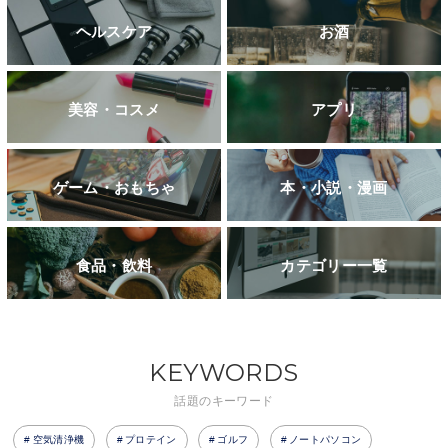
ヘルスケア
お酒
美容・コスメ
アプリ
ゲーム・おもちゃ
本・小説・漫画
食品・飲料
カテゴリー一覧
KEYWORDS
話題のキーワード
空気清浄機
プロテイン
ゴルフ
ノートパソコン