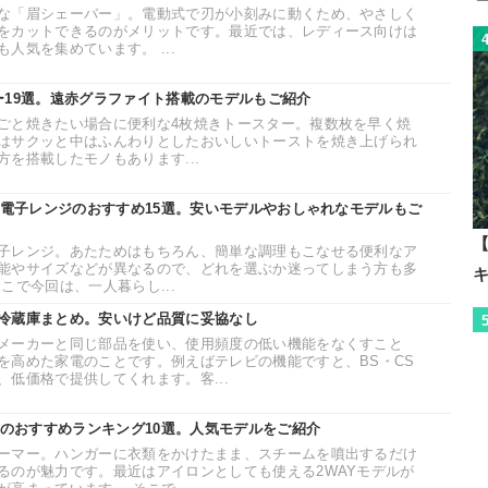
な「眉シェーバー」。電動式で刃が小刻みに動くため、やさしく
をカットできるのがメリットです。最近では、レディース向けは
人気を集めています。 ...
ー19選。遠赤グラファイト搭載のモデルもご紹介
ごと焼きたい場合に便利な4枚焼きトースター。複数枚を早く焼
はサクッと中はふんわりとしたおいしいトーストを焼き上げられ
を搭載したモノもあります...
け電子レンジのおすすめ15選。安いモデルやおしゃれなモデルもご
【
子レンジ。あたためはもちろん、簡単な調理もこなせる便利なア
能やサイズなどが異なるので、どれを選ぶか迷ってしまう方も多
こで今回は、一人暮らし...
冷蔵庫まとめ。安いけど品質に妥協なし
メーカーと同じ部品を使い、使用頻度の低い機能をなくすこと
を高めた家電のことです。例えばテレビの機能ですと、BS・CS
低価格で提供してくれます。客...
ーのおすすめランキング10選。人気モデルをご紹介
ーマー。ハンガーに衣類をかけたまま、スチームを噴出するだけ
るのが魅力です。最近はアイロンとしても使える2WAYモデルが