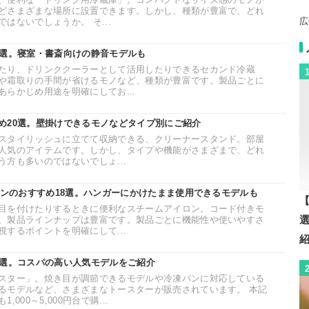
どさまざまな場所に設置できます。しかし、種類が豊富で、どれ
広
はないでしょうか。 そ...
3選。寝室・書斎向けの静音モデルも
たり、ドリンククーラーとして活用したりできるセカンド冷蔵
や霜取りの手間が省けるモノなど、種類が豊富です。製品ごとに
らかじめ用途を明確にしてお...
め20選。壁掛けできるモノなどタイプ別にご紹介
スタイリッシュに立てて収納できる、クリーナースタンド。部屋
人気のアイテムです。しかし、タイプや機能がさまざまで、どれ
方も多いのではないでしょ...
ロンのおすすめ18選。ハンガーにかけたまま使用できるモデルも
【
目を付けたりするときに便利なスチームアイロン。コード付きモ
、製品ラインナップは豊富です。製品ごとに機能性や使いやすさ
するポイントを明確にして...
0選。コスパの高い人気モデルをご紹介
スター」。焼き目が調節できるモデルや冷凍パンに対応している
るモデルなど、さまざまなトースターが販売されています。 本記
000～5,000円台で購...