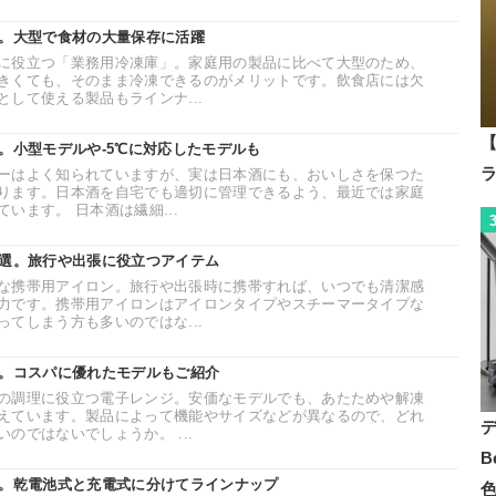
選。大型で食材の大量保存に活躍
に役立つ「業務用冷凍庫」。家庭用の製品に比べて大型のため、
きくても、そのまま冷凍できるのがメリットです。飲食店には欠
して使える製品もラインナ...
【
。小型モデルや-5℃に対応したモデルも
ーはよく知られていますが、実は日本酒にも、おいしさを保つた
ります。日本酒を自宅でも適切に管理できるよう、最近では家庭
います。 日本酒は繊細...
6選。旅行や出張に役立つアイテム
な携帯用アイロン。旅行や出張時に携帯すれば、いつでも清潔感
力です。携帯用アイロンはアイロンタイプやスチーマータイプな
てしまう方も多いのではな...
選。コスパに優れたモデルもご紹介
の調理に役立つ電子レンジ。安価なモデルでも、あたためや解凍
えています。製品によって機能やサイズなどが異なるので、どれ
のではないでしょうか。 ...
B
選。乾電池式と充電式に分けてラインナップ