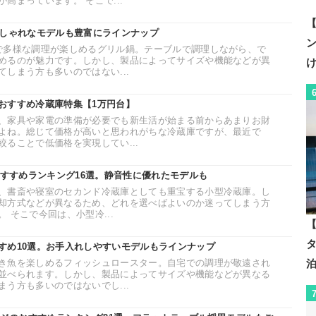
高まっています。 そこで...
【
おしゃれなモデルも豊富にラインナップ
で多様な調理が楽しめるグリル鍋。テーブルで調理しながら、で
めるのが魅力です。しかし、製品によってサイズや機能などが異
しまう方も多いのではない...
おすすめ冷蔵庫特集【1万円台】
、家具や家電の準備が必要でも新生活が始まる前からあまりお財
よね。総じて価格が高いと思われがちな冷蔵庫ですが、最近で
ることで低価格を実現してい...
おすすめランキング16選。静音性に優れたモデルも
、書斎や寝室のセカンド冷蔵庫としても重宝する小型冷蔵庫。し
却方式などが異なるため、どれを選べばよいのか迷ってしまう方
 そこで今回は、小型冷...
【
すめ10選。お手入れしやすいモデルもラインナップ
き魚を楽しめるフィッシュロースター。自宅での調理が敬遠され
並べられます。しかし、製品によってサイズや機能などが異なる
う方も多いのではないでし...