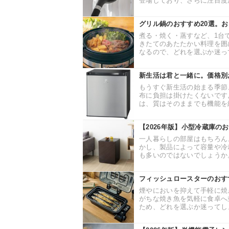
登場しており、さらに注目度が
グリル鍋のおすすめ20選。
煮る・焼く・蒸すなど、1台
きたてのあたたかい料理を囲
なるので、どれを選ぶか迷って
新生活は君と一緒に。価格別
もうすぐ新生活の始まる季節
布に負担は掛けたくないです
は、質はそのままでも機能を絞
【2026年版】小型冷蔵庫の
一人暮らしの部屋はもちろん
かし、製品によって容量や冷
も多いのではないでしょうか。
フィッシュロースターのおす
煙やにおいを抑えて手軽に焼
がちな焼き魚を気軽に食卓へ
ため、どれを選ぶか迷ってしま