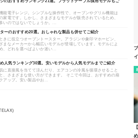
ンジのおすすめランキング21選。フラットテーブル採用モデルもご
機能電子レンジ。シンプルな操作性で、オーブンやグリル機能は
の家電です。しかし、さまざまなモデルが販売されているため、
いのではないでしょうか。...
スターのおすすめ20選。おしゃれな製品も併せてご紹介
ときに役立つオーブントースター。アラジンや象印マホービン、
ざまなメーカーから幅広いモデルが登場しています。モデルによ
、どれを選べばよいか迷い...
すめ人気ランキング30選。安いモデルから人気モデルまでご紹介
肌に直接風を当てて涼んだり、エアコンの冷風を循環させること
と、さまざまな使い方ができます。 そこで今回は、おすすめの扇
アップ。安い製品やお...
ELAX)
【