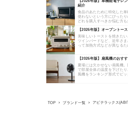
【2026年版】単機能電子レ
紹介
食品のあたために特化した単
使わないという方にぴったり
どれを購入すべきか悩む方も多
【2026年版】オーブントー
美味しいトーストを焼きたい
ツインバードなど、近年さま
って加熱方式などが異なるため
【2026年版】扇風機のおす
夏場には欠かせない扇風機。
で部屋全体の温度を下げたり
風機をランキング形式でピック
アビテラックス(ABIT
TOP
ブランド一覧