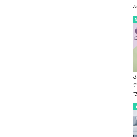
デ
で
1