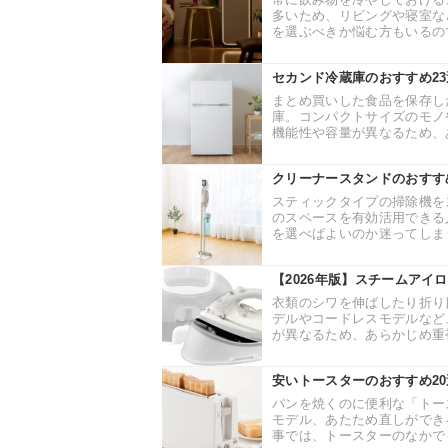
多いため、リビングや寝室な
を選ぶべきか悩む方もいるので
セカンド冷蔵庫のおすすめ2
まとめ買いした食品を保存し
庫。コンパクトサイズのモノ
機能性や容量が異なるため、あ
クリーナースタンドのおすす
スティックタイプの掃除機を
のスペースを有効活用できる
を選べばよいのか迷ってしまう
【2026年版】スチームアイ
衣類のシワを伸ばしたり折り
デルやコードレスモデルなど
が異なるため、あらかじめ重視
安いトースターのおすすめ2
パンを焼くのに便利な「トー
モデル、あたため直しができ
事では、トースターのなかでも1,