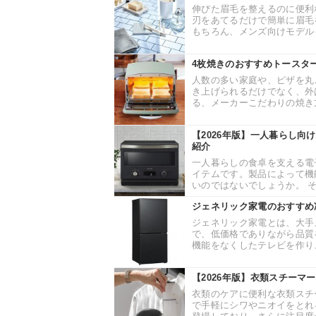
伸びた眉毛を整えるのに便利
刃をあてるだけで簡単に眉毛
もちろん、メンズ向けモデルも
4枚焼きのおすすめトースタ
人数の多い家庭や、ピザを丸
き上げられるだけでなく、外
る、メーカーこだわりの焼き方
【2026年版】一人暮らし向
紹介
一人暮らしの食卓を支える電
イテムです。製品によって機
いのではないでしょうか。 そ
ジェネリック家電のおすすめ
ジェネリック家電とは、大手
で、低価格でありながら品質
機能をなくしたテレビを作り、
【2026年版】衣類スチーマ
衣類のケアに便利な衣類スチ
で手軽にシワやニオイをとれ