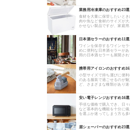
業務用冷凍庫のおすすめ23
食材を大量に保管したいとき
肉や魚など食材のサイズが大
かせない製品ですが、家庭用と
日本酒セラーのおすすめ11選
ワインを保存するワインセラ
めに便利な日本酒セラーがあ
用の日本酒セラーも展開されて
携帯用アイロンのおすすめ1
小型サイズで持ち運びに便利
のある服装で過ごせるのが魅
ど、さまざまな種類があり迷っ
安い電子レンジおすすめ16
手頃な価格で購入でき、日々
など基本的な機能を十分に備
を選ぶか迷ってしまう方も多い
眉シェーバーのおすすめ23