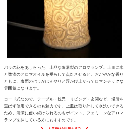
バラの花をあしらった、上品な陶器製のアロマランプ。上皿に水
と数滴のアロマオイルを垂らして点灯させると、おだやかな香り
ともに、表面のバラがぼんやりと浮かび上がってロマンチックな
雰囲気になります。
コード式なので、テーブル・枕元・リビング・玄関など、場所を
選ばず使用できるのも魅力です。上皿は取り外して水洗いできる
ため、清潔に使い続けられるのもポイント。フェミニンなアロマ
ランプを探している方におすすめです。