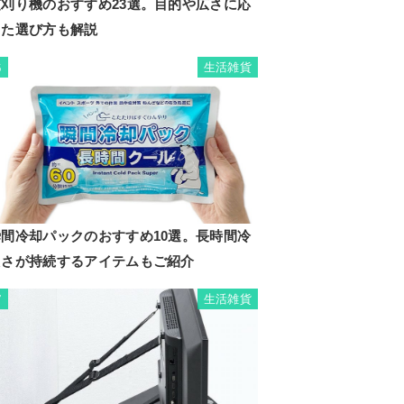
芝刈り機のおすすめ23選。目的や広さに応
じた選び方も解説
生活雑貨
6
瞬間冷却パックのおすすめ10選。長時間冷
たさが持続するアイテムもご紹介
生活雑貨
7