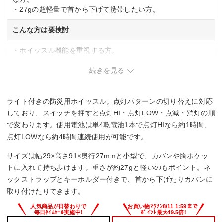
・27gの超軽量で首から下げて携帯したい方。
こんな方は要検討
・ホイッスル機能を重視する方。
・連続使用時間が長いライトを必要とする方。
続きを見る
ライト付きの防災用ホイッスル。点灯パターンの切り替えに対応
しており、スイッチを押すと点灯HI・点灯LOW・点滅・消灯の順
で変わります。使用電池は単4乾電池1本で点灯HIなら約1時間、
点灯LOWなら約4時間連続使用が可能です。
サイズは幅29×高さ91×奥行27mmと小型で、カバンや胸ポケッ
トに入れて持ち歩けます。重さが約27gと軽いのもポイント。ネ
ックストラップとキーホルダー付きで、首から下げたりカバンに
取り付けたりできます。