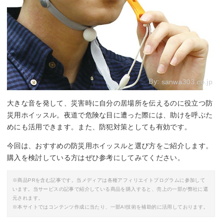
By:
sanwa303.co.jp
大きな音を発して、災害時に自分の居場所を伝えるのに役立つ防
災用ホイッスル。夜道で危険な目に遭った際には、助けを呼ぶた
めにも活用できます。また、防犯対策としても有効です。
今回は、おすすめの防災用ホイッスルと選び方をご紹介します。
購入を検討している方はぜひ参考にしてみてください。
※商品PRを含む記事です。当メディアは各種アフィリエイトプログラムに参加して
います。当サービスの記事で紹介している商品を購入すると、売上の一部が弊社に還
元されます。
※本サイトではコンテンツ作成に当たり、一部AI技術を補助的に活用しております。