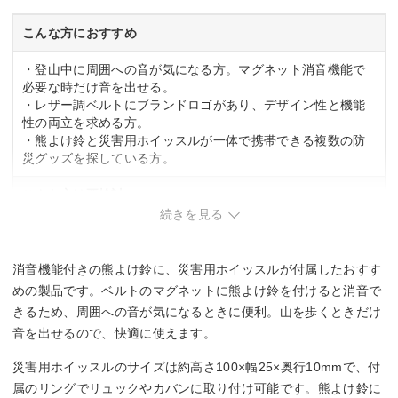
こんな方におすすめ
・登山中に周囲への音が気になる方。マグネット消音機能で
必要な時だけ音を出せる。
・レザー調ベルトにブランドロゴがあり、デザイン性と機能
性の両立を求める方。
・熊よけ鈴と災害用ホイッスルが一体で携帯できる複数の防
災グッズを探している方。
こんな方は要検討
続きを見る
・コンパクト性を最優先する方。ホイッスルとカラビナ、鈴
を合わせると携帯時の嵩張りあり。
消音機能付きの熊よけ鈴に、災害用ホイッスルが付属したおすす
めの製品です。ベルトのマグネットに熊よけ鈴を付けると消音で
きるため、周囲への音が気になるときに便利。山を歩くときだけ
音を出せるので、快適に使えます。
災害用ホイッスルのサイズは約高さ100×幅25×奥行10mmで、付
属のリングでリュックやカバンに取り付け可能です。熊よけ鈴に