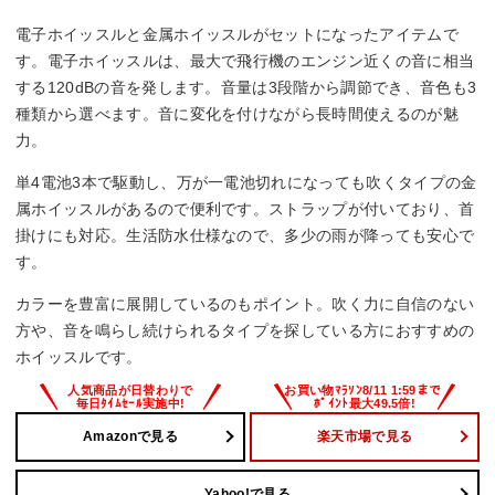
な交換が必要。
・シンプルな操作性を重視する方。
電子ホイッスルと金属ホイッスルがセットになったアイテムで
す。電子ホイッスルは、最大で飛行機のエンジン近くの音に相当
する120dBの音を発します。音量は3段階から調節でき、音色も3
種類から選べます。音に変化を付けながら長時間使えるのが魅
力。
単4電池3本で駆動し、万が一電池切れになっても吹くタイプの金
属ホイッスルがあるので便利です。ストラップが付いており、首
掛けにも対応。生活防水仕様なので、多少の雨が降っても安心で
す。
カラーを豊富に展開しているのもポイント。吹く力に自信のない
方や、音を鳴らし続けられるタイプを探している方におすすめの
ホイッスルです。
Amazonで見る
楽天市場で見る
Yahoo!で見る