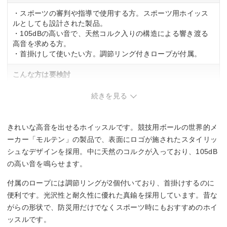
・スポーツの審判や指導で使用する方。スポーツ用ホイッス
ルとしても設計された製品。
・105dBの高い音で、天然コルク入りの構造による響き渡る
高音を求める方。
・首掛けして使いたい方。調節リング付きロープが付属。
こんな方は要検討
・初めてホイッスルを使う方。吹き方のコツが必要な場合あ
続きを見る
り。
きれいな高音を出せるホイッスルです。競技用ボールの世界的メ
ーカー「モルテン」の製品で、表面にロゴが施されたスタイリッ
シュなデザインを採用。中に天然のコルクが入っており、105dB
の高い音を鳴らせます。
付属のロープには調節リングが2個付いており、首掛けするのに
便利です。光沢性と耐久性に優れた真鍮を採用しています。昔な
がらの形状で、防災用だけでなくスポーツ時にもおすすめのホイ
ッスルです。