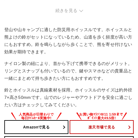
こんな方は要検討
続きを見る
・ホイッスル単体の機能を最優先する方。
・コンパクト性を最重視する方。鈴とホイッスルの組み合わ
登山や山キャンプに適した防災用ホイッスルです。ホイッスルと
せのため、単体ホイッスルより若干かさばる傾向。
熊よけの鈴がセットになっているため、山道を歩く頻度が高い方
にもおすすめ。鈴を鳴らしながら歩くことで、熊を寄せ付けない
効果が期待できます。
ナイロン製の紐により、首から下げて携帯できるのがメリット。
リングとスナップも付いているので、鍵やスマホなどの貴重品と
一緒にまとめて持ち歩きたい方にもおすすめです。
鈴とホイッスルは真鍮素材を採用。ホイッスルのサイズは約外径
7×高さ50mmです。山でのレジャーやアウトドアを安全に過ごし
たい方はチェックしてみてください。
Amazonで見る
楽天市場で見る