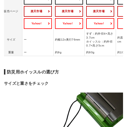
楽天市場
楽天市場
楽天市場
販売ページ
Yahoo!
Yahoo!
Yahoo!
Y
すず：約外径4×高さ
3.7cm
約直径1
サイズ
ー
約幅12x奥行76mm
ホイッスル：約外径
cm
0.7×高さ5cm
重量
ー
約9g
約60g
約10g
防災用ホイッスルの選び方
サイズと重さをチェック