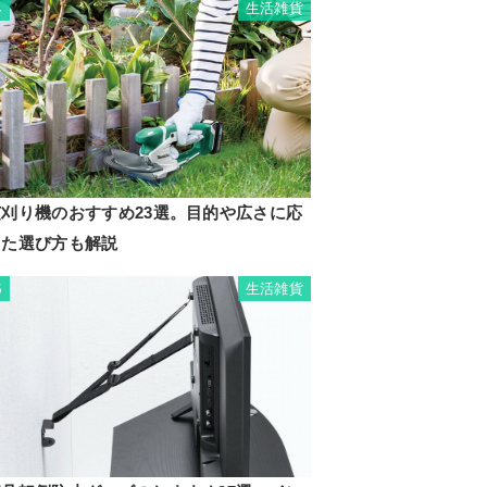
生活雑貨
4
芝刈り機のおすすめ23選。目的や広さに応
じた選び方も解説
生活雑貨
5