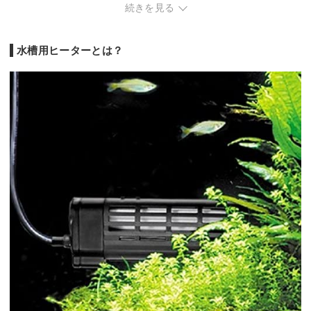
続きを見る
消費電力
100W
55W
120W
160W
温度制御方式
自動保温
自動保温
一体型サーモ
一体型
標準的な熱帯魚水槽
メダカなど小型水槽
温度を調整したい標
水槽用ヒーターとは？
主な対象
やや大
向け
向け
準水槽向け