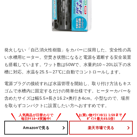
発火しない「自己消火性樹脂」をカバーに採用した、安全性の高
い水槽用ヒーター。空焚き状態になると電源を遮断する安全装置
も搭載しています。ワット数は50Wで、水量約10～20L以下の水
槽に対応。水温を25.5～27℃に自動でコントロールします。
電源プラグの接続すれば水温管理を開始し、取り付け方法もキス
ゴムで水槽内に固定するだけの簡単仕様です。ヒーターカバーを
含めたサイズは幅5.5×長さ16.2×奥行き4cm。小型なので、場所
を取らずコンパクトに設置したい方へおすすめです。
Amazonで見る
楽天市場で見る