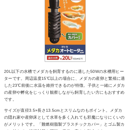
20L以下の水槽でメダカを飼育するのに適した50Wの水槽用ヒー
ターです。周辺温度15℃以上の場合に、メダカの産卵と繁殖に適
した23℃前後に水温を維持できるのが特徴。子供と一緒にメダカ
の産卵や孵化をじっくり観察しながら飼育したい方にもおすすめ
です。
サイズが直径3.5×長さ13.5cmとスリムなのもポイント。メダカ
の隠れ家や産卵床として水草を多く入れても邪魔になりにくいの
がメリットです。「難燃樹脂製プラスチックカバー」とゴム製カ