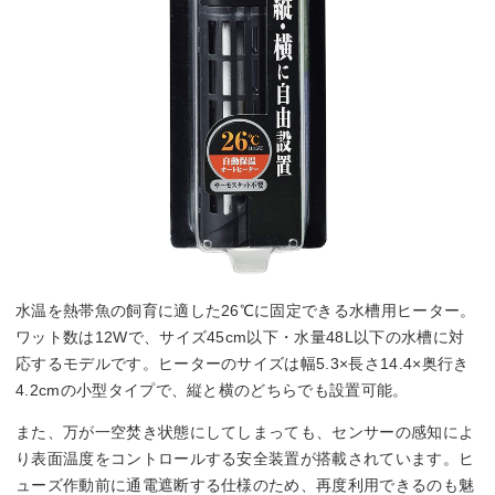
水温を熱帯魚の飼育に適した26℃に固定できる水槽用ヒーター。
ワット数は12Wで、サイズ45cm以下・水量48L以下の水槽に対
応するモデルです。ヒーターのサイズは幅5.3×長さ14.4×奥行き
4.2cmの小型タイプで、縦と横のどちらでも設置可能。
また、万が一空焚き状態にしてしまっても、センサーの感知によ
り表面温度をコントロールする安全装置が搭載されています。ヒ
ューズ作動前に通電遮断する仕様のため、再度利用できるのも魅