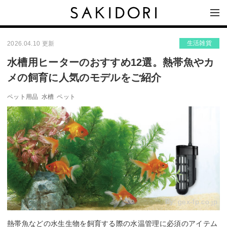
生活雑貨
2026.04.10 更新
水槽用ヒーターのおすすめ12選。熱帯魚やカ
メの飼育に人気のモデルをご紹介
ペット用品
水槽
ペット
By:
gex-fp.co.jp
熱帯魚などの水生生物を飼育する際の水温管理に必須のアイテム