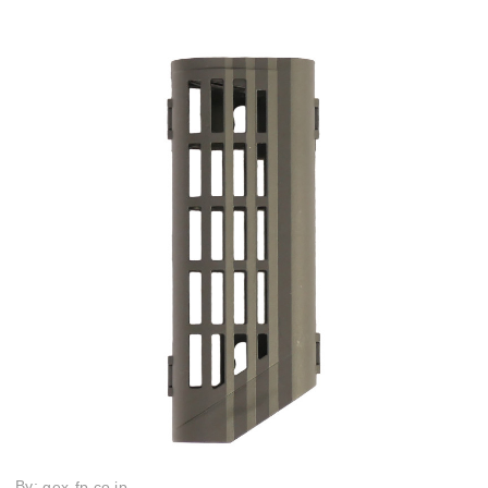
By:
gex-fp.co.jp