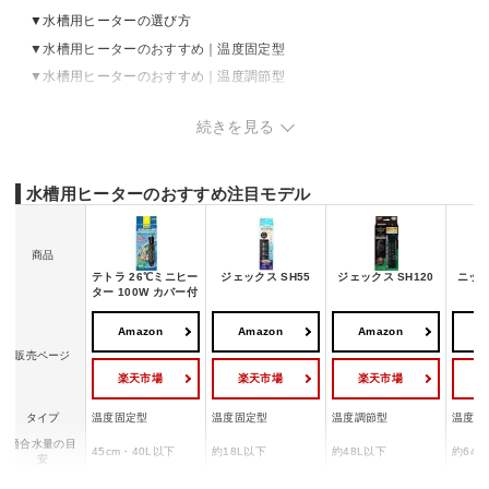
水槽用ヒーターの選び方
水槽用ヒーターのおすすめ｜温度固定型
水槽用ヒーターのおすすめ｜温度調節型
水槽用ヒーターのAmazonランキングをチェック
続きを見る
水槽用ヒーターのおすすめ注目モデル
商品
テトラ 26℃ミニヒー
ジェックス SH55
ジェックス SH120
ニッソ
ター 100W カバー付
Amazon
Amazon
Amazon
A
販売ページ
楽天市場
楽天市場
楽天市場
タイプ
温度固定型
温度固定型
温度調節型
温度調
適合水量の目
45cm・40L以下
約18L以下
約48L以下
約64L
安
設定温度
約26℃固定
23℃固定
15〜35℃可変
15〜3