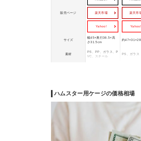
楽天市場
楽天市
販売ページ
Yahoo!
Yahoo
幅45×奥行36.5×高
サイズ
約47×31×28
さ31.5cm
PS、PP、ガラス、P
素材
PS、ガラス
VC、スチール
サイレントホイール
フラット17（直径17
cm）、シャイニー45
回し車、ウ
付属品
専用ホイールジョイ
ボトル
ント、給水ボトル
（ハンガーボトル16
ハムスター用ケージの価格相場
0）、透明食器