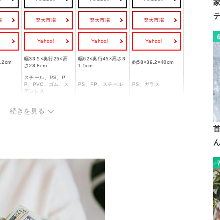
場
楽天市場
楽天市場
楽天市場
!
Yahoo!
Yahoo!
Yahoo!
幅33.5×奥行25×高
幅62×奥行45×高さ3
.2cm
約58×39.2×40cm
さ28.8cm
1.5cm
スチール、PS、P
P、PVC、ゴム、ス
PS、PP、スチール
PS、ガラス
テンレス
続きを見る
ランニングカウンタ
ー、ランニングボー
ォーター
ル、シーソー、スロ
ー
ー
ープ、エサ皿、給水
器