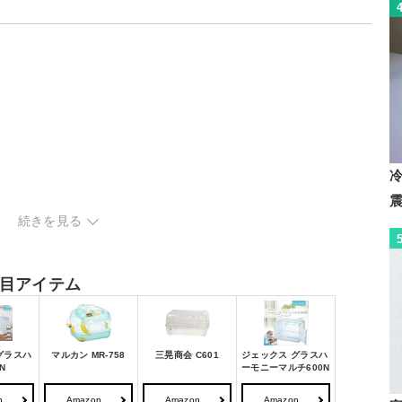
続きを見る
目アイテム
グラスハ
マルカン MR-758
三晃商会 C601
ジェックス グラスハ
N
ーモニーマルチ600N
n
Amazon
Amazon
Amazon