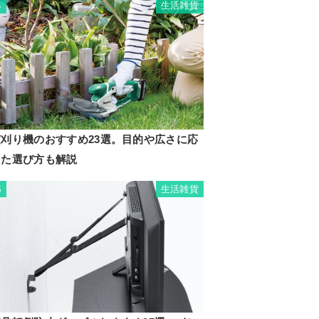
生活雑貨
4
芝刈り機のおすすめ23選。目的や広さに応
じた選び方も解説
生活雑貨
5