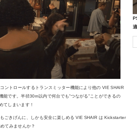
P
ントロールするトランスミッター機能により他の VIE SHAIR
機能です。半径30m以内で何台でも”つながる”ことができるの
しめてしまいます！
んに、しかも安全に楽しめる VIE SHAIR は Kickstarter
じめてみませんか？