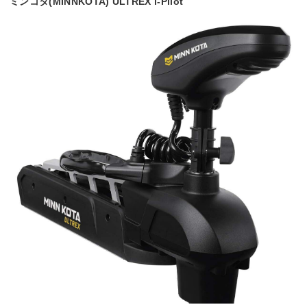
ミンコタ(MINNKOTA) ULTREX i-Pilot