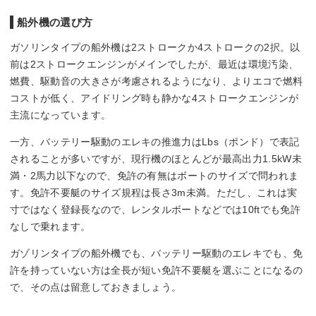
船外機の選び方
ガソリンタイプの船外機は2ストロークか4ストロークの2択。以
前は2ストロークエンジンがメインでしたが、最近は環境汚染、
燃費、駆動音の大きさが考慮されるようになり、よりエコで燃料
コストが低く、アイドリング時も静かな4ストロークエンジンが
主流になっています。
一方、バッテリー駆動のエレキの推進力はLbs（ポンド）で表記
されることが多いですが、現行機のほとんどが最高出力1.5kW未
満・2馬力以下なので、免許の有無はボートのサイズで問われま
す。免許不要艇のサイズ規程は長さ3m未満。ただし、これは実
寸ではなく登録長なので、レンタルボートなどでは10ftでも免許
なしで乗れます。
ガゾリンタイプの船外機でも、バッテリー駆動のエレキでも、免
許を持っていない方は全長が短い免許不要艇を選ぶことになるの
で、その点は留意しておきましょう。