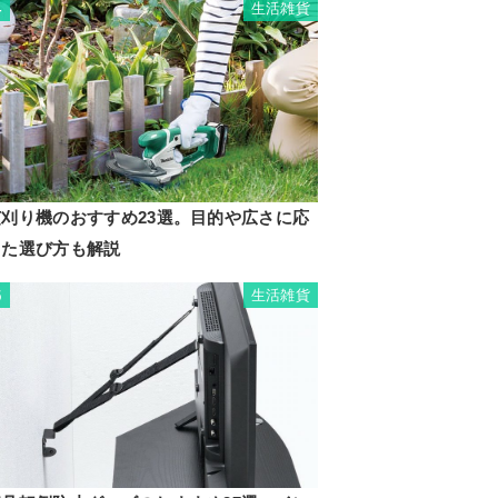
生活雑貨
4
芝刈り機のおすすめ23選。目的や広さに応
じた選び方も解説
生活雑貨
5