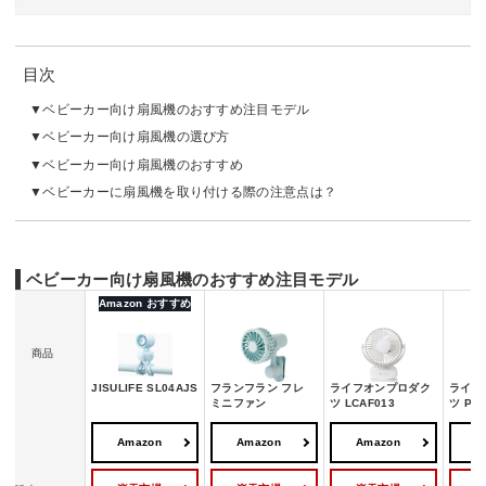
目次
ベビーカー向け扇風機のおすすめ注目モデル
ベビーカー向け扇風機の選び方
ベビーカー向け扇風機のおすすめ
ベビーカーに扇風機を取り付ける際の注意点は？
ベビーカー向け扇風機のおすすめ注目モデル
Amazon おすすめ
商品
JISULIFE SL04AJS
フランフラン フレ
ライフオンプロダク
ライフ
ミニファン
ツ LCAF013
ツ PR-
Amazon
Amazon
Amazon
A