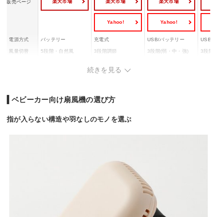
楽天市場
楽天市場
楽天市場
販売ページ
Yahoo!
Yahoo!
Y
電源方式
バッテリー
充電式
USB/バッテリー
USB
風量切替
5段階・自然風
3段階調節
3段階(弱・中・強)
3段階
弱風約9時間/強風約
弱風約6
連続使用時間
最大38時間
約1時間20分〜4時間
続きを見る
2.5時間
約1.5
本体重量
0.39kg
0.061kg
0.24kg
0.15kg
ベビーカー向け扇風機の選び方
指が入らない構造や羽なしのモノを選ぶ