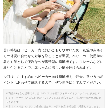
By:
amazon.co.jp
暑い時期はベビーカー内に熱がこもりやすいため、気温や赤ちゃ
んの体調に合わせて対策を取ることが重要。ベビーカー使用時の
暑さ対策として便利なのが携帯型の扇風機です。フレームなどに
取り付けることで、赤ちゃんに涼しい風を届けられます。
今回は、おすすめのベビーカー向け扇風機をご紹介。選び方のポ
イントもあわせて解説するので、ぜひ参考にしてみてください。
※商品PRを含む記事です。当メディアは各種アフィリエイトプログラムに参加して
います。当サービスの記事で紹介している商品を購入すると、売上の一部が弊社に還
元されます。
※本サイトではコンテンツ作成に当たり、一部AI技術を補助的に活用しております。