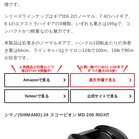
徴です。
12lb－100m、14lb－90m、16lb－80m、20lb－65m
シリーズラインナップはギア比6.2のノーマル、7.4のハイギア、
糸巻量PE（号－m）
8.1のエクストラハイギアの3種類。いずれも重さは195gで、コ
ンパクトかつ軽量なのも魅力です。
－
本製品は右巻きのノーマルギアで、ハンドル1回転あたりの糸巻
き量は64cm。ラインキャパはナイロン12lbで100m、16lbで80m
が目安です。
Amazonで見る
楽天市場で見る
Yahoo!で見る
公式サイトで見る
シマノ(SHIMANO) 24 スコーピオン MD 200 RIGHT