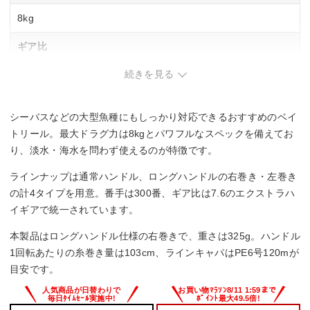
8kg
ギア比
続きを見る
7.6
最大巻上長（cm／ハンドル1回転）
シーバスなどの大型魚種にもしっかり対応できるおすすめのベイ
103cm
トリール。最大ドラグ力は8kgとパワフルなスペックを備えてお
り、淡水・海水を問わず使えるのが特徴です。
糸巻量ナイロン（lb－m）
ラインナップは通常ハンドル、ロングハンドルの右巻き・左巻き
16lb－210m、20lb－160m、25lb－135m
の計4タイプを用意。番手は300番、ギア比は7.6のエクストラハ
イギアで統一されています。
糸巻量PE（号－m）
本製品はロングハンドル仕様の右巻きで、重さは325g。ハンドル
4号－180m、5号－140m、6号－120m
1回転あたりの糸巻き量は103cm、ラインキャパはPE6号120mが
目安です。