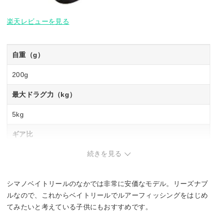
楽天レビューを見る
自重（g）
200g
最大ドラグ力（kg）
5kg
ギア比
続きを見る
7.2
最大巻上長（cm／ハンドル1回転）
シマノベイトリールのなかでは非常に安価なモデル。リーズナブ
77cm
ルなので、これからベイトリールでルアーフィッシングをはじめ
てみたいと考えている子供にもおすすめです。
糸巻量ナイロン（lb－m）