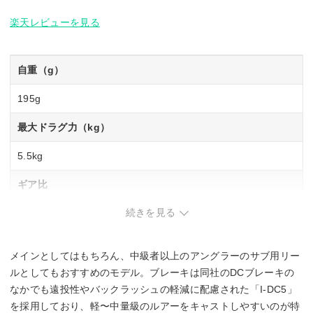
楽天レビューを見る
自重（g）
195g
最大ドラグ力（kg）
5.5kg
ギア比
続きを見る
6.2
最大巻上長（cm／ハンドル1回転）
メインとしてはもちろん、中級者以上のアングラーのサブ用リー
64cm
ルとしてもおすすめのモデル。ブレーキは同社のDCブレーキの
なかでも遠投性やバックラッシュの軽減に配慮された「I-DC5」
糸巻量ナイロン（lb－m）
を採用しており、軽〜中量級のルアーをキャストしやすいのが特