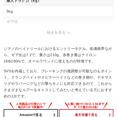
最大ドラグ力（kg）
5kg
ギア比
続きを見る
7.2
最大巻上長（cm／ハンドル1回転）
シマノのベイトリールにおけるエントリーモデル。低価格帯なが
77cm
ら、ギア比は7.2で、重さは210g、糸巻き量はナイロン
16lb100mで、オールラウンドに使えるのが特徴です。
糸巻量ナイロン（lb－m）
SVSを内蔵しており、ブレーキングの微調整が可能なのもポイン
12lb－130m、14lb－110m、16lb－100m
ト。クランクベイトやスピナーベイトなどの巻き物や、テキサス
リグやラバージグなどの撃ちモノにも対応できるので、これから
糸巻量PE（号－m）
さまざまなルアーをキャストしてみたいと考えている方におすす
めの1台です。
－
Amazonで見る
楽天市場で見る