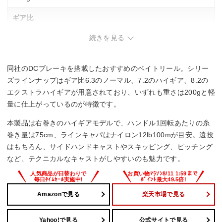
ギア比
続きを見る
7.2
最大巻上長（cm／ハンドル1回転）
同社のDCブレーキを搭載したおすすめのベイトリール。シリー
75cm
ズラインナップはギア比6.3のノーマル、7.2のハイギア、8.2の
エクストラハイギアが用意されており、いずれも重さは200gと軽
糸巻量ナイロン（lb－m）
量に仕上がっているのが特徴です。
12lb－100m、14lb－90m、16lb－80m、20lb－65m
本製品は右巻きのハイギアモデルで、ハンドル1回転あたりの糸
巻き量は75cm、ラインキャパはナイロン12lb100mが目安。遠投
糸巻量PE（号－m）
はもちろん、サイドハンドキャストやスキッピング、ピッチング
など、テクニカルなキャストがしやすいのも魅力です。
－
Amazonで見る
楽天市場で見る
Yahoo!で見る
公式サイトで見る