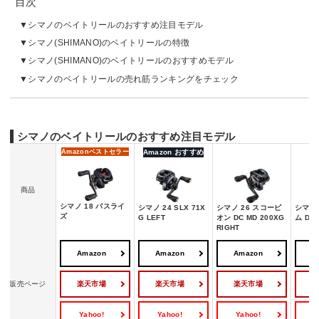
目次
シマノのベイトリールのおすすめ注目モデル
シマノ(SHIMANO)のベイトリールの特徴
シマノ(SHIMANO)のベイトリールのおすすめモデル
シマノのベイトリールの売れ筋ランキングをチェック
シマノのベイトリールのおすすめ注目モデル
Amazon
ベストセラー
Amazon おすすめ
商品
シマノ 18 バスライ
シマノ 24 SLX 71X
シマノ 26 スコーピ
シマノ 
ズ
G LEFT
オン DC MD 200XG
ム DC 
RIGHT
Amazon
Amazon
Amazon
A
楽天市場
楽天市場
楽天市場
販売ページ
Yahoo!
Yahoo!
Yahoo!
Y