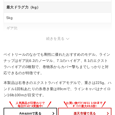
最大ドラグ力（kg）
5kg
ギア比
続きを見る
8.1
最大巻上長（cm／ハンドル1回転）
ベイトリールのなかでも剛性に優れたおすすめのモデル。ライン
89cm
ナップはギア比6.2のノーマル、7.1のハイギア、8.1のエクスト
ラハイギアの3種類で、巻物系からカバー撃ちまでしっかりと対
糸巻量ナイロン（lb－m）
応できるのが特徴です。
12lb－130m、14lb－110m、16lb－100m、20lb－80m
本製品は右巻きのエクストラハイギアモデルで、重さは225g。ハ
ンドル1回転あたりの糸巻き量は89cmで、ラインキャパはナイロ
糸巻量PE（号－m）
ン16lb100mが目安です。
－
Amazonで見る
楽天市場で見る