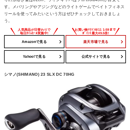
糸巻量PE（号－m）
す。メバリングやアジングなどのライトゲームでベイトフィネス
リールを使ってみたいという方はぜひチェックしておきましょ
0.6号－150m、0.8号－130m、1号－100m
う。
Amazonで見る
楽天市場で見る
Yahoo!で見る
公式サイトで見る
シマノ(SHIMANO) 23 SLX DC 70HG