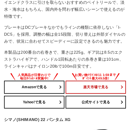
101cm
イエンドクラスに引けを取らないおすすめのベイトリールで、淡
水・海水はもちろん、国内外を問わず幅広いシーンで使えるのが
糸巻量ナイロン（lb－m）
特徴です。
14lb－145m、16lb－120m、20lb－100m
ブレーキはDCブレーキなかでもラインの種類に依存しない「I-
DC5」を採用。調整の幅は全15段階、切り替えは外部ダイヤルの
糸巻量PE（号－m）
みで、状況に合わせてスピーディーに設定できるのも魅力です。
－
本製品は200番台の右巻きで、重さは225g。ギア比は8.5のエク
ストラハイギアで、ハンドル1回転あたりの糸巻き量は101cm、
ラインキャパはナイロン20lbで100m目安です。
Amazonで見る
楽天市場で見る
Yahoo!で見る
公式サイトで見る
シマノ(SHIMANO) 22 バンタム XG