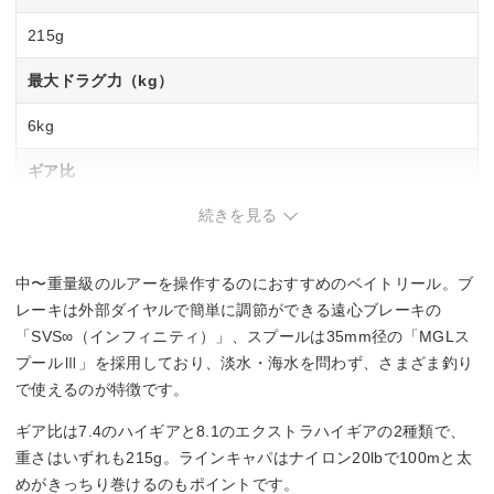
215g
最大ドラグ力（kg）
6kg
ギア比
続きを見る
7.4
最大巻上長（cm／ハンドル1回転）
中〜重量級のルアーを操作するのにおすすめのベイトリール。ブ
81cm
レーキは外部ダイヤルで簡単に調節ができる遠心ブレーキの
「SVS∞（インフィニティ）」、スプールは35mm径の「MGLス
糸巻量ナイロン（lb－m）
プールⅢ」を採用しており、淡水・海水を問わず、さまざま釣り
で使えるのが特徴です。
12lb－165m、14lb－145m、16lb－120m、20lb－100m
ギア比は7.4のハイギアと8.1のエクストラハイギアの2種類で、
糸巻量PE（号－m）
重さはいずれも215g。ラインキャパはナイロン20lbで100mと太
めがきっちり巻けるのもポイントです。
－