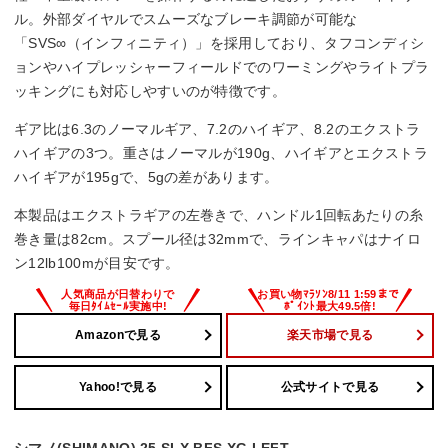
82cm
ル。外部ダイヤルでスムーズなブレーキ調節が可能な
「SVS∞（インフィニティ）」を採用しており、タフコンディシ
糸巻量ナイロン（lb－m）
ョンやハイプレッシャーフィールドでのワーミングやライトプラ
ッキングにも対応しやすいのが特徴です。
12lb－100m、14lb－90m、16lb－80m、20lb－65m
ギア比は6.3のノーマルギア、7.2のハイギア、8.2のエクストラ
糸巻量PE（号－m）
ハイギアの3つ。重さはノーマルが190g、ハイギアとエクストラ
ハイギアが195gで、5gの差があります。
－
本製品はエクストラギアの左巻きで、ハンドル1回転あたりの糸
巻き量は82cm。スプール径は32mmで、ラインキャパはナイロ
ン12lb100mが目安です。
Amazonで見る
楽天市場で見る
Yahoo!で見る
公式サイトで見る
シマノ(SHIMANO) 25 SLX BFS XG LEFT