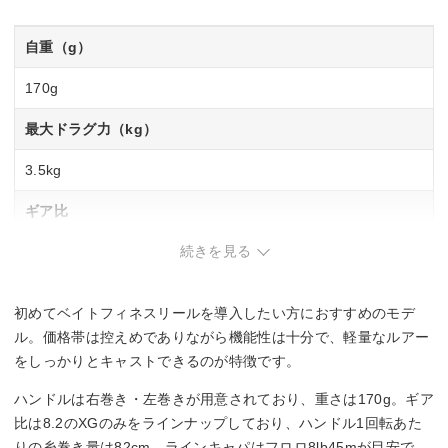
自重（g）
170g
最大ドラグ力（kg）
3.5kg
ギア比
続きを見る
8.2
最大巻上長（cm／ハンドル1回転）
初めてベイトフィネスリールを導入したい方におすすめのモデ
82cm
ル。価格帯は控えめでありながら機能性は十分で、軽量なルアー
をしっかりとキャストできるのが特徴です。
糸巻量フロロ（lb－m）
ハンドルは右巻き・左巻きが用意されており、重さは170g。ギア
6lb－45m、8lb－45m
比は8.2のXGのみをラインナップしており、ハンドル1回転あた
りの糸巻き量は82cm、ラインキャパはフロロ8lb45mが目安で