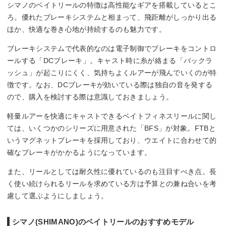
シマノのベイトリールの特徴は高性能なギアを搭載しているとこ
ろ。優れたブレーキシステムと相まって、飛距離がしっかり出る
ほか、快適な巻き心地が持続するのも魅力です。
ブレーキシステムで代表的なのは電子制御でブレーキをコントロ
ールする「DCブレーキ」。キャスト時に糸が絡まる「バックラ
ッシュ」が起こりにくく、気持ちよくルアーが飛んでいくのが特
徴です。なお、DCブレーキが効いている際は独自の音を発する
ので、購入を検討する際は意識しておきましょう。
軽量ルアーを快適にキャストできるベイトフィネスリールに関し
ては、いくつかのシリーズに用意された「BFS」が対象。FTBと
いうマグネットブレーキを採用しており、ウエイトに合わせて的
確なブレーキがかかるようになっています。
また、リールとしては耐久性に優れているのも注目すべき点。長
く使い続けられるリールを求めている方は予算との兼ね合いを考
慮して選ぶようにしましょう。
シマノ(SHIMANO)のベイトリールのおすすめモデル