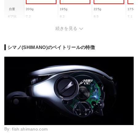
自重
200g
195g
225g
175g
ギア比
7.2
8.2
8.5
7.1
ハンドル1回
77cm
82cm
101cm
76cm
続きを見る
転
12lb－100m
12lb－
12lb－130m
14lb－145m
糸巻量ナイロ
14lb－90m
14lb－
14lb－110m
16lb－120m
ン
16lb－80m
16lb－
シマノ(SHIMANO)のベイトリールの特徴
16lb－100m
20lb－100m
20lb－65m
20lb－
糸巻量PE
ー
ー
ー
ー
By:
fish.shimano.com