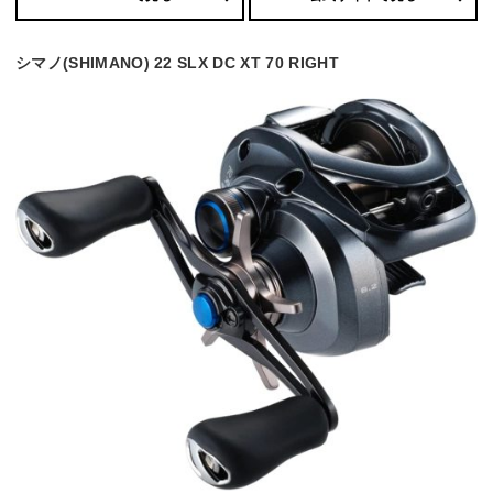
シマノ(SHIMANO) 22 SLX DC XT 70 RIGHT