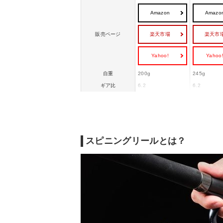
Amazon
Amazo
楽天市場
楽天市
販売ページ
Yahoo!
Yahoo
自重
200g
245g
ギア比
6.2
6.2
ハンドル1回転
93cm
93cm
ナイロン
8lb－150m
8lb－150m
PE
1号－200m
1号－200m
スピニングリールとは？