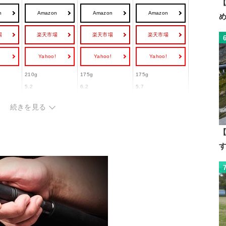
【
n
Amazon
Amazon
Amazon
場
楽天市場
楽天市場
楽天市場
!
Yahoo!
Yahoo!
Yahoo!
210g
175g
175g
5.2
6.2
5.7
77cm
81cm
80cm
続きを見る
8lb－150m
3lb－150m
ー
1号－200m
0.4号－200m
0.8号－200m
【