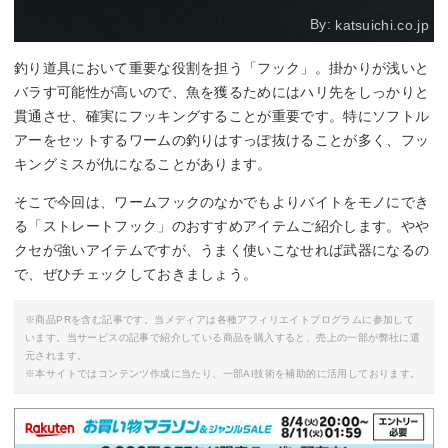
By:
katsuichi.co.jp
釣り道具において重要な役割を担う「フック」。掛かりが浅いと
バラす可能性が高いので、魚を獲るためにはハリ先をしっかりと
貫通させ、確実にフッキングすることが重要です。特にソフトル
アーをセットするワームの釣りはすっぽ抜けることが多く、フッ
キングミスが仇になることがあります。
そこで今回は、ワームフックのなかでもよりバイトをモノにでき
る「ストレートフック」のおすすめアイテムご紹介します。やや
クセが強いアイテムですが、うまく使いこなせれば武器になるの
で、ぜひチェックしておきましょう。
※商品PRを含む記事です。当メディアは各種アフィリエイトプログラムに参加して
います。当サービスの記事で紹介している商品を購入すると、売上の一部が弊社に還
元されます。
※本サイトではコンテンツ作成に当たり、一部AI技術を補助的に活用しております。