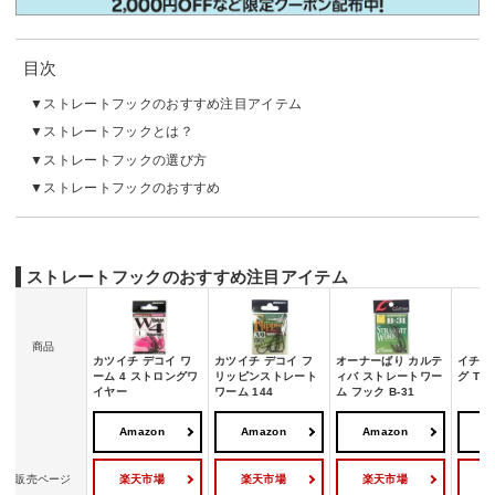
目次
ストレートフックのおすすめ注目アイテム
ストレートフックとは？
ストレートフックの選び方
ストレートフックのおすすめ
ストレートフックのおすすめ注目アイテム
商品
カツイチ デコイ ワ
カツイチ デコイ フ
オーナーばり カルテ
イチカ
ーム 4 ストロングワ
リッピンストレート
ィバ ストレートワー
グ TS-
イヤー
ワーム 144
ム フック B-31
Amazon
Amazon
Amazon
A
楽天市場
楽天市場
楽天市場
販売ページ