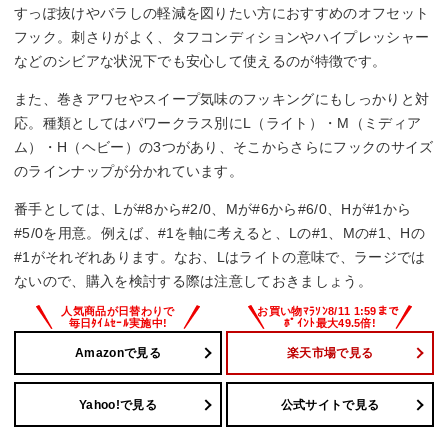
すっぽ抜けやバラしの軽減を図りたい方におすすめのオフセット
フック。刺さりがよく、タフコンディションやハイプレッシャー
などのシビアな状況下でも安心して使えるのが特徴です。
また、巻きアワセやスイープ気味のフッキングにもしっかりと対
応。種類としてはパワークラス別にL（ライト）・M（ミディア
ム）・H（ヘビー）の3つがあり、そこからさらにフックのサイズ
のラインナップが分かれています。
番手としては、Lが#8から#2/0、Mが#6から#6/0、Hが#1から
#5/0を用意。例えば、#1を軸に考えると、Lの#1、Mの#1、Hの
#1がそれぞれあります。なお、Lはライトの意味で、ラージでは
ないので、購入を検討する際は注意しておきましょう。
Amazonで見る
楽天市場で見る
Yahoo!で見る
公式サイトで見る