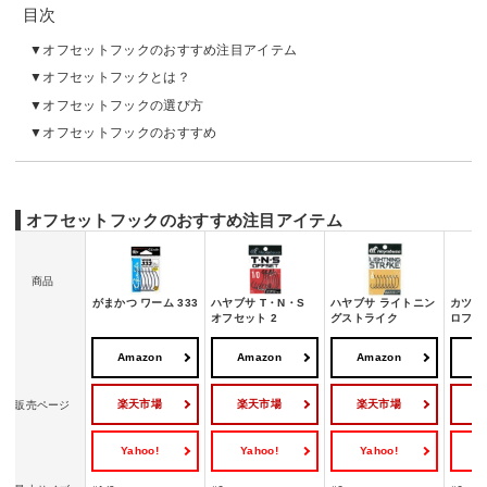
目次
オフセットフックのおすすめ注目アイテム
オフセットフックとは？
オフセットフックの選び方
オフセットフックのおすすめ
オフセットフックのおすすめ注目アイテム
商品
がまかつ ワーム 333
ハヤブサ T・N・S
ハヤブサ ライトニン
カツイ
オフセット 2
グストライク
ロフッ
Amazon
Amazon
Amazon
A
楽天市場
楽天市場
楽天市場
販売ページ
Yahoo!
Yahoo!
Yahoo!
Y