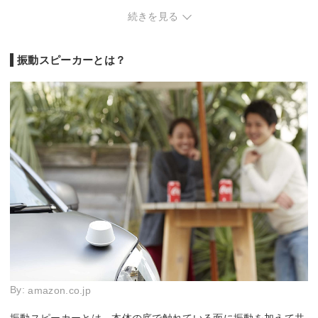
給電方法
充電タイプ
充電タイプ
充電タイプ
電池式
続きを見る
防水機能
-
あり(IP67)
あり
-
幅91×奥行88×高さ1
幅48×奥行48×高さ3
サイズ
-
-
40 mm
9 mm
振動スピーカーとは？
重量
715 g
230 g
-
-
By:
amazon.co.jp
振動スピーカーとは、本体の底で触れている面に振動を加えて共