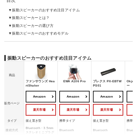
目次
振動スピーカーのおすすめ注目アイテム
振動スピーカーとは？
振動スピーカーの選び方
振動スピーカーのおすすめモデル
振動スピーカーのおすすめ注目アイテム
商品
ファンサウンズ Hea
EWA A106 Pro
プレクス PX-EBTW
Okje
rtShaker
PS01
ー
Amazon
Amazon
Amazon
A
販売ページ
楽天市場
楽天市場
楽天市場
タイプ
据え置き型
携帯タイプ
据え置き型
携帯タ
Bluetooth・3.5mm
接続方式
Bluetooth
Bluetooth
Blueto
ステレオミニプラグ