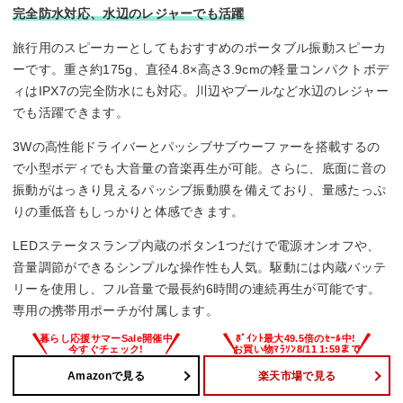
完全防水対応、水辺のレジャーでも活躍
旅行用のスピーカーとしてもおすすめのポータブル振動スピーカ
ーです。重さ約175g、直径4.8×高さ3.9cmの軽量コンパクトボデ
ィはIPX7の完全防水にも対応。川辺やプールなど水辺のレジャー
でも活躍できます。
3Wの高性能ドライバーとパッシブサブウーファーを搭載するの
で小型ボディでも大音量の音楽再生が可能。さらに、底面に音の
振動がはっきり見えるパッシブ振動膜を備えており、量感たっぷ
りの重低音もしっかりと体感できます。
LEDステータスランプ内蔵のボタン1つだけで電源オンオフや、
音量調節ができるシンプルな操作性も人気。駆動には内蔵バッテ
リーを使用し、フル音量で最長約6時間の連続再生が可能です。
専用の携帯用ポーチが付属します。
Amazonで見る
楽天市場で見る