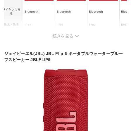
ワイヤレス再
Bluetooth
Bluetooth
Bluetooth
Blueto
生
防水・防滴
IP67
IP67
IP67
IP67
最大連続使用時間：
最大連
続きを見る
約9時間(プレイタイ
約15
ムブースト機能ON
ムブー
音楽再生時間：最大
音楽再生時間：最大
駆動時間
時)
時)
12時間
20時間
約7時間(プレイタイ
約12
ムブースト機能OFF
ムブー
ジェイビーエル(JBL) JBL Flip 6 ポータブルウォータープルー
時)
時)
フスピーカー JBLFLIP6
スピーカー構
2Way
2Way
フルレンジ
フルレ
成
再生周波数帯
63 Hz
-
90 Hz
95 Hz
域(低)
再生周波数帯
20 KHz
20 KHz
20 KHz
20 KH
域(高)