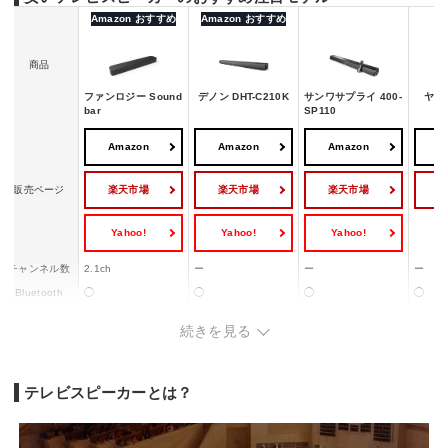
Amazon おすすめ
Amazon おすすめ
商品
ファンロジー Sound
デノン DHT-C210K
サンワサプライ 400-
ヤマハ
bar
SP110
Amazon
Amazon
Amazon
A
楽天市場
楽天市場
楽天市場
販売ページ
Yahoo!
Yahoo!
Yahoo!
チャンネル数
2.1ch
ー
ー
ー
Bluetooth
◯
◯
◯
◯
幅x高さx奥行
610x62x100 mm
890x67x120 mm
940x75x100 mm
6×6.4
続きを見る
重量
2.3kg
3.6kg
2.7kg
ー
テレビスピーカーとは？