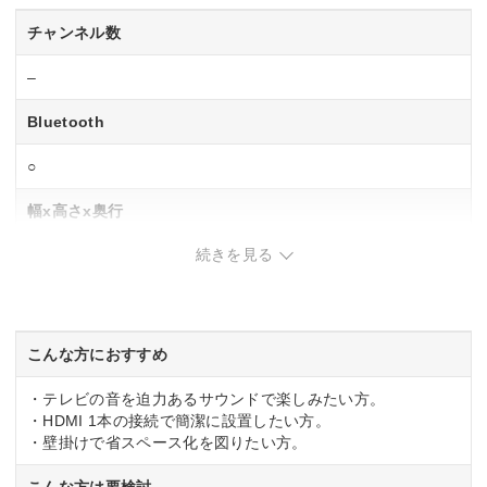
チャンネル数
–
Bluetooth
○
幅x高さx奥行
続きを見る
940x75x100 mm
重量
約2.7kg
こんな方におすすめ
・テレビの音を迫力あるサウンドで楽しみたい方。
・HDMI 1本の接続で簡潔に設置したい方。
・壁掛けで省スペース化を図りたい方。