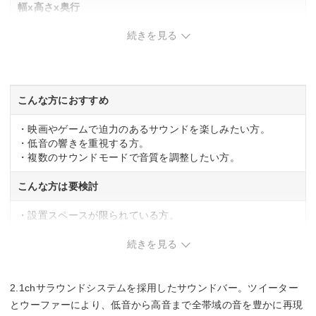
幅x高さx奥行
続きを見る
610×62×100mm
重量
約2.3kg
こんな方におすすめ
・映画やゲームで迫力のあるサウンドを楽しみたい方。
・低音の響きを重視する方。
・複数のサウンドモードで音質を調整したい方。
こんな方は要検討
・設置スペースが限られている方。
・シンプルな操作性を重視する方。
続きを見る
2.1chサラウンドシステムを採用したサウンドバー。ツイーター
とウーファーにより、低音から高音まで全帯域の音を豊かに再現