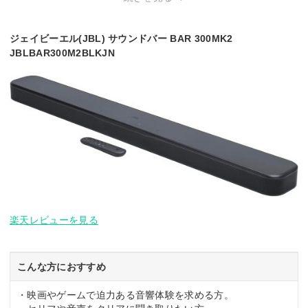
Bluetooth
◯
◯
◯
◯
Dolby Atmos
◯
◯
◯
◯
ジェイビーエル(JBL) サウンドバー BAR 300MK2
サウンドバー：幅10
サウンドバー：幅95
JBLBAR300M2BLKJN
50x高さ60x奥行95m
0x高さ64x奥行110m
幅940x高さ50.5x奥
幅104
幅x高さx奥行
m/サブウーハー：幅
m/サブウーファー：
行104mm
行107
172x高さ370x奥行2
幅210x高さ388x奥
90mm
行388mm
楽天レビューを見る
こんな方におすすめ
・映画やゲームで迫力ある音響体験を求める方。