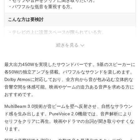
・セリフや音声をクリアに聞き取りたい方。
・パワフルな低音を重視する方。
こんな方は要検討
・テレビの上に設置スペースが限られている方。
・操作をシンプルに保ちたい方。
続きを見る
最大出力450Wを実現したサウンドバーです。9基のスピーカーに
各50Wの独立アンプを搭載。パワフルなサウンドを楽しめます。
Dolby Atmosに対応しており、全方向から音が包み込む立体的な
音響空間を体感可能。映画やゲームの迫力ある音声を求める方に
おすすめです。
MultiBeam 3.0技術が音ビームを壁へ反射させ、自然なサラウン
ド感を生み出します。PureVoice 2.0機能では、音声解析により
セリフをクリアに再生。映画やドラマの台詞が聞き取りやすくな
ります。