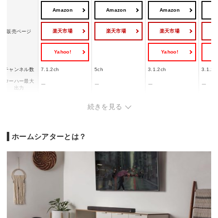
Amazon
Amazon
Amazon
A
楽天市場
楽天市場
楽天市場
販売ページ
Yahoo!
Yahoo!
Y
チャンネル数
7.1.2ch
5ch
3.1.2ch
3.1.2c
ウーハー最大
ー
ー
ー
ー
出力
サウンドバー
ワンボディ
ワンボディ
2ユニット
2ユニ
続きを見る
タイプ
Bluetooth
◯
◯
◯
◯
Dolby Atmos
◯
◯
◯
◯
ホームシアターとは？
サウンドバー：幅10
サウン
50x高さ60x奥行95m
46x高
幅1300x高さ80x奥
幅940x高さ50.5x奥
幅x高さx奥行
m/サブウーハー：幅
m/サ
行142mm
行104mm
172x高さ370x奥行2
幅200
90mm
行280