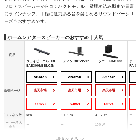
フロアスピーカーからコンパクトモデル、壁埋め込み型まで豊富
にラインナップ。手軽に迫力ある音を楽しめるサウンドバーシリ
ーズもおすすめです。
ホームシアタースピーカーのおすすめ｜人気
商品
ジェイビーエル JBL
デノン DHT-S517
ソニー HT-B600
ボーズ 
BAR300M2BLKJN
RA S
Amazon
Amazon
Amazon
A
楽天市場
楽天市場
楽天市場
販売ページ
Yahoo!
Yahoo!
Yahoo!
Y
チャンネル数
5ch
3.1.2 ch
3.1.2 ch
ー
ウーハー最大
ー
ー
100 W
ー
出力
サウンドバー
ワンボディ
2ユニット
2ユニット
ワンボ
続きを見る
タイプ