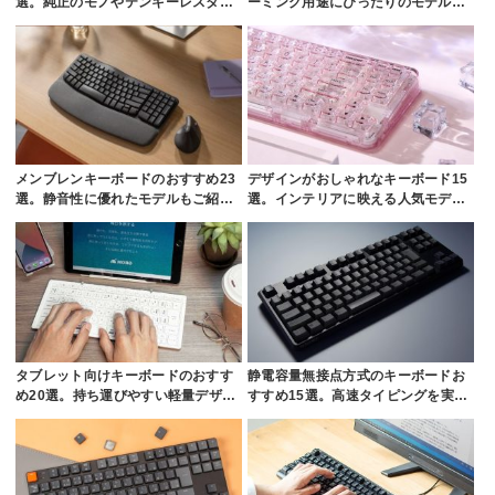
選。純正のモノやテンキーレスタ…
ーミング用途にぴったりのモデル…
メンブレンキーボードのおすすめ23
デザインがおしゃれなキーボード15
選。静音性に優れたモデルもご紹…
選。インテリアに映える人気モデ…
タブレット向けキーボードのおすす
静電容量無接点方式のキーボードお
め20選。持ち運びやすい軽量デザ…
すすめ15選。高速タイピングを実…