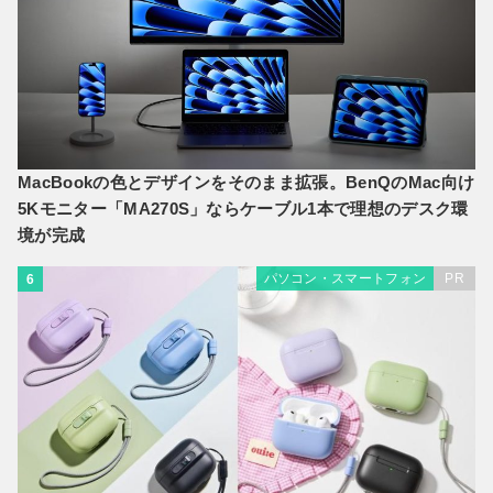
MacBookの色とデザインをそのまま拡張。BenQのMac向け
5Kモニター「MA270S」ならケーブル1本で理想のデスク環
境が完成
パソコン・スマートフォン
PR
6