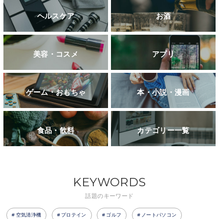
ヘルスケア
お酒
美容・コスメ
アプリ
ゲーム・おもちゃ
本・小説・漫画
食品・飲料
カテゴリー一覧
KEYWORDS
話題のキーワード
空気清浄機
プロテイン
ゴルフ
ノートパソコン