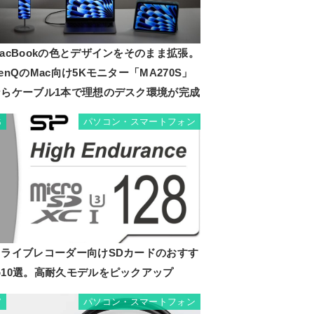
acBookの色とデザインをそのまま拡張。
enQのMac向け5Kモニター「MA270S」
ならケーブル1本で理想のデスク環境が完成
パソコン・スマートフォン
6
ドライブレコーダー向けSDカードのおすす
め10選。高耐久モデルをピックアップ
パソコン・スマートフォン
7