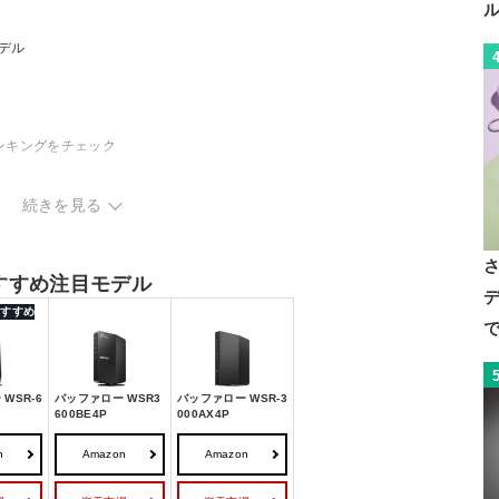
モデル
ンキングをチェック
続きを見る
おすすめ注目モデル
デ
 おすすめ
で
WSR-6
バッファロー WSR3
バッファロー WSR-3
600BE4P
000AX4P
n
Amazon
Amazon