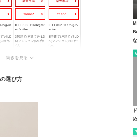
場
楽天市場
楽天市場
!
Yahoo!
Yahoo!
M
/b/g/n/
IEEE802.11a/b/g/n/
IEEE802.11a/b/g/n/
ac/ax/be
ac/ax
B
)/4LD
3階建て(戸建て)/4LD
3階建て(戸建て)/4LD
/36台/
K(マンション)/21台/
K(マンション)/18台/
7人
6人
◯
◯
続きを見る
◯
◯
3
3
ーの選び方
WPA3/
WPA/WPA2/WPA3/
WPA/WPA2/WPA3
WEP