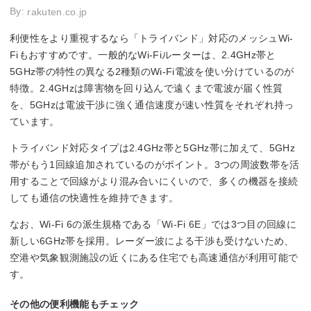
By:
rakuten.co.jp
利便性をより重視するなら「トライバンド」対応のメッシュWi-
Fiもおすすめです。一般的なWi-Fiルーターは、2.4GHz帯と
5GHz帯の特性の異なる2種類のWi-Fi電波を使い分けているのが
特徴。2.4GHzは障害物を回り込んで遠くまで電波が届く性質
を、5GHzは電波干渉に強く通信速度が速い性質をそれぞれ持っ
ています。
トライバンド対応タイプは2.4GHz帯と5GHz帯に加えて、5GHz
帯がもう1回線追加されているのがポイント。3つの周波数帯を活
用することで回線がより混み合いにくいので、多くの機器を接続
しても通信の快適性を維持できます。
なお、Wi-Fi 6の派生規格である「Wi-Fi 6E」では3つ目の回線に
新しい6GHz帯を採用。レーダー波による干渉も受けないため、
空港や気象観測施設の近くにある住宅でも高速通信が利用可能で
す。
その他の便利機能もチェック