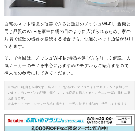
By:
amazon.co.jp
自宅のネット環境を改善できると話題のメッシュWi-Fi。親機と
同じ品質のWi-Fiを家中に網の目のように広げられるため、家の
片隅で複数の機器を接続する場合でも、快適なネット通信が利用
できます。
そこで今回は、メッシュWi-Fiの特徴や選び方を詳しく解説。人
気メーカーのモノを中心におすすめのモデルもご紹介するので、
導入前の参考にしてみてください。
※商品PRを含む記事です。当メディアは各種アフィリエイトプログラムに参加して
います。当サービスの記事で紹介している商品を購入すると、売上の一部が弊社に還
元されます。
※本サイトではコンテンツ作成に当たり、一部AI技術を補助的に活用しております。