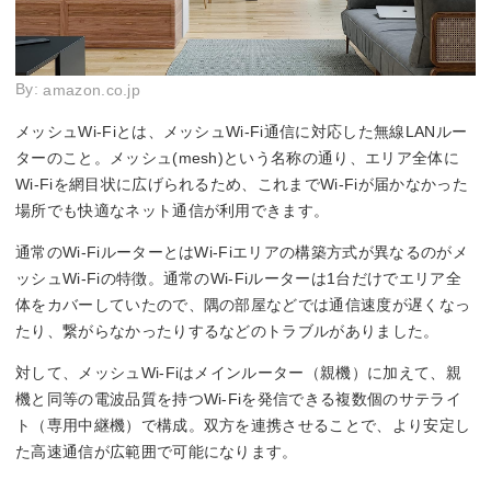
By:
amazon.co.jp
メッシュWi-Fiとは、メッシュWi-Fi通信に対応した無線LANルー
ターのこと。メッシュ(mesh)という名称の通り、エリア全体に
Wi-Fiを網目状に広げられるため、これまでWi-Fiが届かなかった
場所でも快適なネット通信が利用できます。
通常のWi-FiルーターとはWi-Fiエリアの構築方式が異なるのがメ
ッシュWi-Fiの特徴。通常のWi-Fiルーターは1台だけでエリア全
体をカバーしていたので、隅の部屋などでは通信速度が遅くなっ
たり、繋がらなかったりするなどのトラブルがありました。
対して、メッシュWi-Fiはメインルーター（親機）に加えて、親
機と同等の電波品質を持つWi-Fiを発信できる複数個のサテライ
ト（専用中継機）で構成。双方を連携させることで、より安定し
た高速通信が広範囲で可能になります。