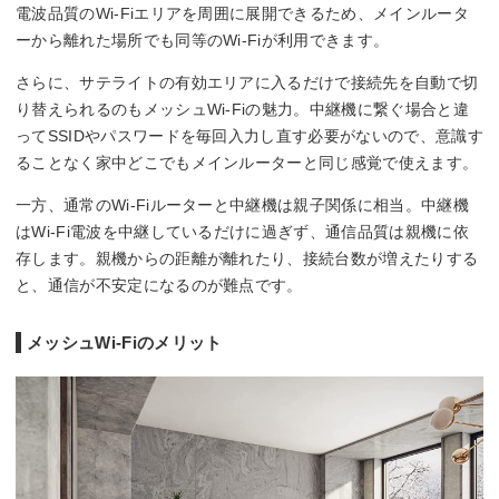
電波品質のWi-Fiエリアを周囲に展開できるため、メインルータ
ーから離れた場所でも同等のWi-Fiが利用できます。
さらに、サテライトの有効エリアに入るだけで接続先を自動で切
り替えられるのもメッシュWi-Fiの魅力。中継機に繋ぐ場合と違
ってSSIDやパスワードを毎回入力し直す必要がないので、意識す
ることなく家中どこでもメインルーターと同じ感覚で使えます。
一方、通常のWi-Fiルーターと中継機は親子関係に相当。中継機
はWi-Fi電波を中継しているだけに過ぎず、通信品質は親機に依
存します。親機からの距離が離れたり、接続台数が増えたりする
と、通信が不安定になるのが難点です。
メッシュWi-Fiのメリット