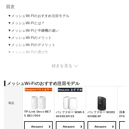
目次
メッシュWi-Fiのおすすめ注目モデル
メッシュWi-Fiとは？
メッシュWi-Fiと中継機の違い
メッシュWi-Fiのメリット
メッシュWi-Fiのデメリット
メッシュWi-Fiの選び方
メッシュWi-Fiのおすすめメーカー
続きを見る
メッシュWi-Fiのおすすめ
メッシュWi-Fiの売れ筋ランキングをチェック
番外編：メッシュWi-Fiの設定方法
メッシュWi-Fiのおすすめ注目モデル
Amazon
ベストセラー
Amazon おすすめ
商品
TP-Link Deco BE7
バッファロー WNR-5
バッファロー WSR3
日本電気
5 BE17000
400XE6P/2S
600BE4P
0T6
Amazon
Amazon
Amazon
A