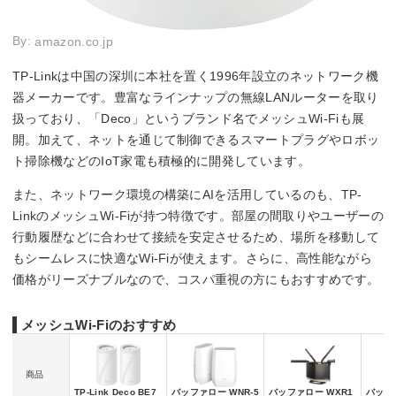
By:
amazon.co.jp
TP-Linkは中国の深圳に本社を置く1996年設立のネットワーク機
器メーカーです。豊富なラインナップの無線LANルーターを取り
扱っており、「Deco」というブランド名でメッシュWi-Fiも展
開。加えて、ネットを通じて制御できるスマートプラグやロボッ
ト掃除機などのIoT家電も積極的に開発しています。
また、ネットワーク環境の構築にAIを活用しているのも、TP-
LinkのメッシュWi-Fiが持つ特徴です。部屋の間取りやユーザーの
行動履歴などに合わせて接続を安定させるため、場所を移動して
もシームレスに快適なWi-Fiが使えます。さらに、高性能ながら
価格がリーズナブルなので、コスパ重視の方にもおすすめです。
メッシュWi-Fiのおすすめ
商品
TP-Link Deco BE7
バッファロー WNR-5
バッファロー WXR1
バッフ