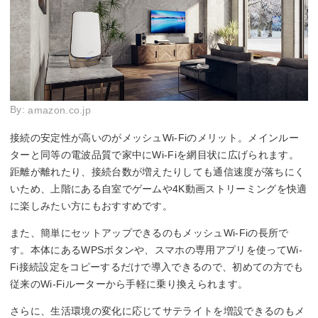
By:
amazon.co.jp
接続の安定性が高いのがメッシュWi-Fiのメリット。メインルー
ターと同等の電波品質で家中にWi-Fiを網目状に広げられます。
距離が離れたり、接続台数が増えたりしても通信速度が落ちにく
いため、上階にある自室でゲームや4K動画ストリーミングを快適
に楽しみたい方にもおすすめです。
また、簡単にセットアップできるのもメッシュWi-Fiの長所で
す。本体にあるWPSボタンや、スマホの専用アプリを使ってWi-
Fi接続設定をコピーするだけで導入できるので、初めての方でも
従来のWi-Fiルーターから手軽に乗り換えられます。
さらに、生活環境の変化に応じてサテライトを増設できるのもメ