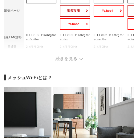
楽天市場
Yahoo!
販売ページ
Yahoo!
Y
IEEE802.11a/b/g/n/
IEEE802.11a/b/g/n/
IEEE802.11a/b/g/n/
IEEE80
無線LAN規格
ac/ax/be
ac/ax
ac/ax/be
ac/ax
周波数
2.4/5/6GHz
2.4/5/6GHz
2.4/5GHz
2.4/5/
周波数帯
トライバンド
トライバンド
デュアルバンド
トライ
続きを見る
IPv6
◯
◯
◯
◯
MU-MIMO
◯
◯
◯
◯
ビームフォー
メッシュWi-Fiとは？
◯
◯
◯
◯
ミング