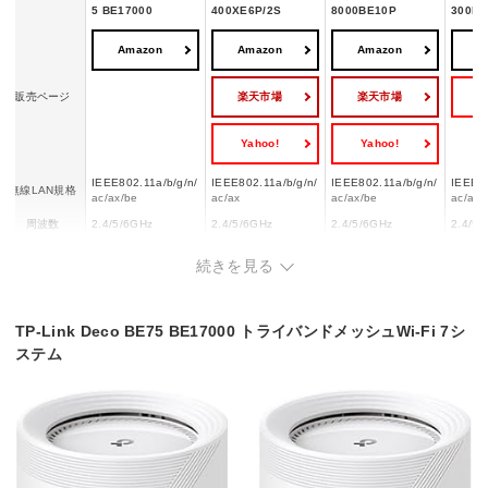
5 BE17000
400XE6P/2S
8000BE10P
300BE
Amazon
Amazon
Amazon
A
楽天市場
楽天市場
Y
販売ページ
Yahoo!
Yahoo!
IEEE802.11a/b/g/n/
IEEE802.11a/b/g/n/
IEEE802.11a/b/g/n/
IEEE80
無線LAN規格
ac/ax/be
ac/ax
ac/ax/be
ac/ax/
周波数
2.4/5/6GHz
2.4/5/6GHz
2.4/5/6GHz
2.4/5/
周波数帯
トライバンド
トライバンド
トライバンド
トライ
続きを見る
IPv6
◯
◯
◯
◯
MU-MIMO
◯
◯
◯
◯
ビームフォー
TP-Link Deco BE75 BE17000 トライバンドメッシュWi-Fi 7シ
◯
◯
◯
◯
ミング
ステム