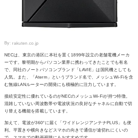
By:
rakuten.co.jp
NECは、東京の港区に本社を置く1899年設立の老舗電機メーカ
ーです。黎明期からパソコン業界に携わってきたことでも有名
で、同社のノートパソコンブランド「LAVIE」は国民機としても
人気。また、「Aterm」というブランド名で、メッシュWi-Fiを含
む無線LANルーターの開発にも積極的に注力しています。
接続安定性に優れているのがNECのメッシュWi-Fiが持つ特徴。
混雑していない周波数帯や電波状況の良好なチャネルに自動で切
り替える機能を搭載しています。
加えて、電波が360°に届く「ワイドレンジアンテナPLUS」も便
利。平置きや横向きなどスマホの向きで通信が途切れにくいの
で、スマホでの動画視聴にもおすすめです。