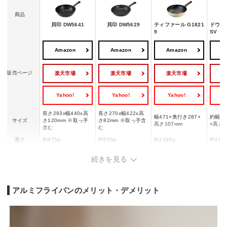
商品
貝印 DW5641
貝印 DW5629
ティファール G1821
ドウシシ
9
SV
Amazon
Amazon
Amazon
A
販売ページ
楽天市場
楽天市場
楽天市場
Yahoo!
Yahoo!
Yahoo!
Y
長さ293x幅440x高
長さ270x幅422x高
幅471×奥行き287×
約幅27
サイズ
さ120mm ※取っ手
さ82mm ※取っ手含
高さ107mm
×高さ8
含む
む
重さ
約675g
約550g
約1160g
約104
内面:ふっ素樹脂塗膜
内面:ふっ素樹脂塗膜
チタン・フォース コ
続きを見る
加工
加工、外面:耐熱焼付
加工、外面:耐熱焼付
ー
ーティング
け塗装
け塗装
IH対応
×
◯
◯
◯
アルミフライパンのメリット・デメリット