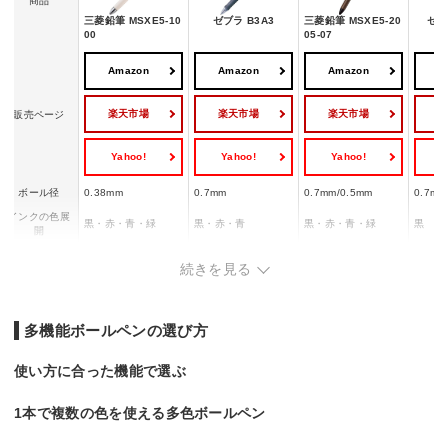
商品
三菱鉛筆 MSXE5-10
ゼブラ B3A3
三菱鉛筆 MSXE5-20
ゼブ
00
05-07
Amazon
Amazon
Amazon
A
楽天市場
楽天市場
楽天市場
販売ページ
Yahoo!
Yahoo!
Yahoo!
Y
ボール径
0.38mm
0.7mm
0.7mm/0.5mm
0.7mm
インクの色展
黒・赤・青・緑
黒・赤・青
黒・赤・青・緑
黒
開
インクの種類
油性
油性
油性
油性
続きを見る
多機能ボールペンの選び方
使い方に合った機能で選ぶ
1本で複数の色を使える多色ボールペン