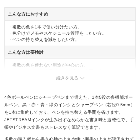
こんな方におすすめ
・複数の色を1本で使い分けたい方。
・色分けでメモやスケジュール管理をしたい方。
・ペンの持ち替えを減らしたい方。
こんな方は要検討
・複数の色を使わない用途が中心の方。
・シャープペンの芯径が0.5mm以外を必要とする方。
続きを見る
4色ボールペンにシャープペンまで備えた、1本5役の多機能ボー
ルペン。黒・赤・青・緑のインクとシャープペン（芯径0.5mm）
を1本に集約しており、ペンを持ち替える手間を省けます。
JETSTREAMインクが生み出すなめらかな書き味と速乾性で、手
帳やビジネス文書もストレスなく筆記できます。
多数の購入者から書き心地のよさや使い勝手のよさが評価されて