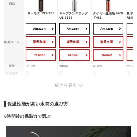
商品
サーモス JNS-351
キャプテンスタッグ
タイガー魔法瓶 MKB
象印マ
UE-3365
-T481
RS65
Amazon
Amazon
Amazon
A
楽天市場
楽天市場
楽天市場
販売ページ
Yahoo!
Yahoo!
Yahoo!
Y
容量
350ml
600ml
480ml
650ml
保冷効力
◯
◯
◯
◯
保冷効力
◯
◯
◯
◯
続きを見る
重さ
180 g
342g
220 g
280 g
保温性能が高い水筒の選び方
6時間後の保温力で選ぶ